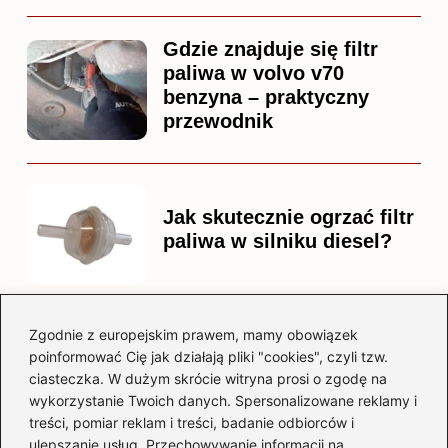
Gdzie znajduje się filtr
paliwa w volvo v70
benzyna – praktyczny
przewodnik
Jak skutecznie ogrzać filtr
paliwa w silniku diesel?
Zgodnie z europejskim prawem, mamy obowiązek
Czy warto kupować
poinformować Cię jak działają pliki "cookies", czyli tzw.
diesla? Przewodnik dla
ciasteczka. W dużym skrócie witryna prosi o zgodę na
przyszłych właścicieli
wykorzystanie Twoich danych. Spersonalizowane reklamy i
treści, pomiar reklam i treści, badanie odbiorców i
ulepszanie usług. Przechowywanie informacji na