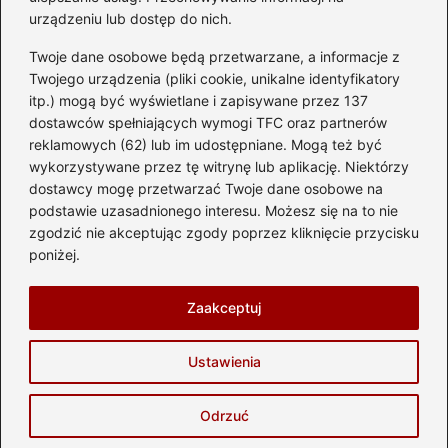
urządzeniu lub dostęp do nich.
Kategorie
Twoje dane osobowe będą przetwarzane, a informacje z
Akumulator
(74)
Twojego urządzenia (pliki cookie, unikalne identyfikatory
itp.) mogą być wyświetlane i zapisywane przez 137
Benzyna i Diesel
(87)
dostawców spełniających wymogi TFC oraz partnerów
Motocykle
(49)
reklamowych (62) lub im udostępniane. Mogą też być
Opony
(81)
wykorzystywane przez tę witrynę lub aplikację. Niektórzy
Prawo jazdy
(77)
dostawcy mogę przetwarzać Twoje dane osobowe na
podstawie uzasadnionego interesu. Możesz się na to nie
Samochody
(237)
zgodzić nie akceptując zgody poprzez kliknięcie przycisku
Silnik
(83)
poniżej.
Skuter
(1)
Zaakceptuj
Strona główna
Prywatność
Zasady użytkowania
Ustawienia
Napisz do nas
Copyright © 2026 automotostrefa.pl
Odrzuć