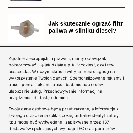
Jak skutecznie ogrzać filtr
paliwa w silniku diesel?
Zgodnie z europejskim prawem, mamy obowiązek
Czy warto kupować
poinformować Cię jak działają pliki "cookies", czyli tzw.
diesla? Przewodnik dla
ciasteczka. W dużym skrócie witryna prosi o zgodę na
przyszłych właścicieli
wykorzystanie Twoich danych. Spersonalizowane reklamy i
treści, pomiar reklam i treści, badanie odbiorców i
ulepszanie usług. Przechowywanie informacji na
urządzeniu lub dostęp do nich.
Kategorie
Twoje dane osobowe będą przetwarzane, a informacje z
Akumulator
(74)
Twojego urządzenia (pliki cookie, unikalne identyfikatory
itp.) mogą być wyświetlane i zapisywane przez 137
Benzyna i Diesel
(87)
dostawców spełniających wymogi TFC oraz partnerów
Motocykle
(49)