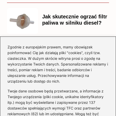
Jak skutecznie ogrzać filtr
paliwa w silniku diesel?
Zgodnie z europejskim prawem, mamy obowiązek
Czy warto kupować
poinformować Cię jak działają pliki "cookies", czyli tzw.
diesla? Przewodnik dla
ciasteczka. W dużym skrócie witryna prosi o zgodę na
przyszłych właścicieli
wykorzystanie Twoich danych. Spersonalizowane reklamy i
treści, pomiar reklam i treści, badanie odbiorców i
ulepszanie usług. Przechowywanie informacji na
urządzeniu lub dostęp do nich.
Kategorie
Twoje dane osobowe będą przetwarzane, a informacje z
Akumulator
(74)
Twojego urządzenia (pliki cookie, unikalne identyfikatory
itp.) mogą być wyświetlane i zapisywane przez 137
Benzyna i Diesel
(87)
dostawców spełniających wymogi TFC oraz partnerów
Motocykle
(49)
reklamowych (62) lub im udostępniane. Mogą też być