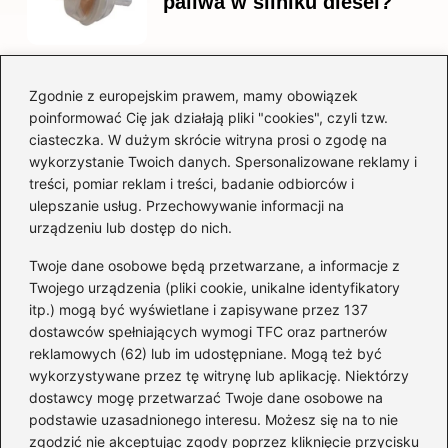
paliwa w silniku diesel?
Zgodnie z europejskim prawem, mamy obowiązek
Czy warto kupować
poinformować Cię jak działają pliki "cookies", czyli tzw.
diesla? Przewodnik dla
ciasteczka. W dużym skrócie witryna prosi o zgodę na
przyszłych właścicieli
wykorzystanie Twoich danych. Spersonalizowane reklamy i
treści, pomiar reklam i treści, badanie odbiorców i
ulepszanie usług. Przechowywanie informacji na
urządzeniu lub dostęp do nich.
Kategorie
Twoje dane osobowe będą przetwarzane, a informacje z
Akumulator
(74)
Twojego urządzenia (pliki cookie, unikalne identyfikatory
itp.) mogą być wyświetlane i zapisywane przez 137
Benzyna i Diesel
(87)
dostawców spełniających wymogi TFC oraz partnerów
Motocykle
(49)
reklamowych (62) lub im udostępniane. Mogą też być
Opony
(81)
wykorzystywane przez tę witrynę lub aplikację. Niektórzy
Prawo jazdy
(77)
dostawcy mogę przetwarzać Twoje dane osobowe na
podstawie uzasadnionego interesu. Możesz się na to nie
Samochody
(238)
zgodzić nie akceptując zgody poprzez kliknięcie przycisku