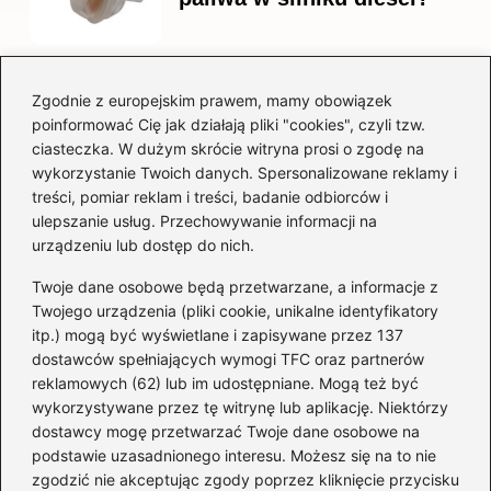
Zgodnie z europejskim prawem, mamy obowiązek
Czy warto kupować
poinformować Cię jak działają pliki "cookies", czyli tzw.
diesla? Przewodnik dla
ciasteczka. W dużym skrócie witryna prosi o zgodę na
przyszłych właścicieli
wykorzystanie Twoich danych. Spersonalizowane reklamy i
treści, pomiar reklam i treści, badanie odbiorców i
ulepszanie usług. Przechowywanie informacji na
urządzeniu lub dostęp do nich.
Kategorie
Twoje dane osobowe będą przetwarzane, a informacje z
Akumulator
(74)
Twojego urządzenia (pliki cookie, unikalne identyfikatory
itp.) mogą być wyświetlane i zapisywane przez 137
Benzyna i Diesel
(87)
dostawców spełniających wymogi TFC oraz partnerów
Motocykle
(49)
reklamowych (62) lub im udostępniane. Mogą też być
Opony
(81)
wykorzystywane przez tę witrynę lub aplikację. Niektórzy
Prawo jazdy
(77)
dostawcy mogę przetwarzać Twoje dane osobowe na
podstawie uzasadnionego interesu. Możesz się na to nie
Samochody
(238)
zgodzić nie akceptując zgody poprzez kliknięcie przycisku