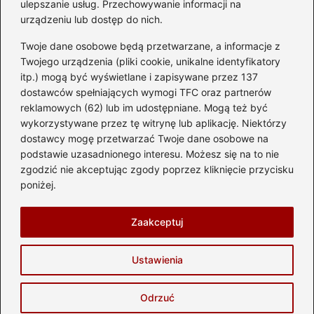
ulepszanie usług. Przechowywanie informacji na
urządzeniu lub dostęp do nich.
Kategorie
Twoje dane osobowe będą przetwarzane, a informacje z
Akumulator
(74)
Twojego urządzenia (pliki cookie, unikalne identyfikatory
itp.) mogą być wyświetlane i zapisywane przez 137
Benzyna i Diesel
(87)
dostawców spełniających wymogi TFC oraz partnerów
Motocykle
(49)
reklamowych (62) lub im udostępniane. Mogą też być
Opony
(81)
wykorzystywane przez tę witrynę lub aplikację. Niektórzy
Prawo jazdy
(77)
dostawcy mogę przetwarzać Twoje dane osobowe na
podstawie uzasadnionego interesu. Możesz się na to nie
Samochody
(237)
zgodzić nie akceptując zgody poprzez kliknięcie przycisku
Silnik
(83)
poniżej.
Skuter
(1)
Zaakceptuj
Strona główna
Prywatność
Zasady użytkowania
Ustawienia
Napisz do nas
Copyright © 2026 automotostrefa.pl
Odrzuć