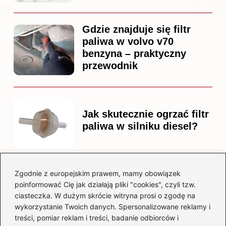
Gdzie znajduje się filtr
paliwa w volvo v70
benzyna – praktyczny
przewodnik
Jak skutecznie ogrzać filtr
paliwa w silniku diesel?
Zgodnie z europejskim prawem, mamy obowiązek
Czy warto kupować
poinformować Cię jak działają pliki "cookies", czyli tzw.
diesla? Przewodnik dla
ciasteczka. W dużym skrócie witryna prosi o zgodę na
przyszłych właścicieli
wykorzystanie Twoich danych. Spersonalizowane reklamy i
treści, pomiar reklam i treści, badanie odbiorców i