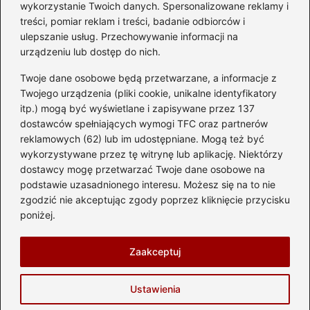
przyszłych właścicieli
wykorzystanie Twoich danych. Spersonalizowane reklamy i
treści, pomiar reklam i treści, badanie odbiorców i
ulepszanie usług. Przechowywanie informacji na
urządzeniu lub dostęp do nich.
Kategorie
Twoje dane osobowe będą przetwarzane, a informacje z
Akumulator
(74)
Twojego urządzenia (pliki cookie, unikalne identyfikatory
itp.) mogą być wyświetlane i zapisywane przez 137
Benzyna i Diesel
(87)
dostawców spełniających wymogi TFC oraz partnerów
Motocykle
(49)
reklamowych (62) lub im udostępniane. Mogą też być
Opony
(81)
wykorzystywane przez tę witrynę lub aplikację. Niektórzy
Prawo jazdy
(77)
dostawcy mogę przetwarzać Twoje dane osobowe na
podstawie uzasadnionego interesu. Możesz się na to nie
Samochody
(238)
zgodzić nie akceptując zgody poprzez kliknięcie przycisku
Silnik
(83)
poniżej.
Skuter
(1)
Zaakceptuj
Strona główna
Prywatność
Zasady użytkowania
Ustawienia
Napisz do nas