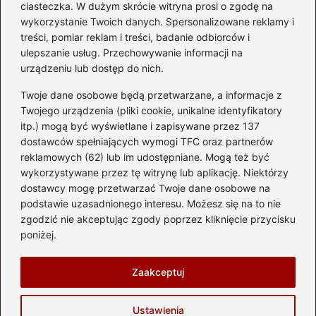
diesla? Przewodnik dla
ciasteczka. W dużym skrócie witryna prosi o zgodę na
przyszłych właścicieli
wykorzystanie Twoich danych. Spersonalizowane reklamy i
treści, pomiar reklam i treści, badanie odbiorców i
ulepszanie usług. Przechowywanie informacji na
urządzeniu lub dostęp do nich.
Kategorie
Twoje dane osobowe będą przetwarzane, a informacje z
Akumulator
(74)
Twojego urządzenia (pliki cookie, unikalne identyfikatory
itp.) mogą być wyświetlane i zapisywane przez 137
Benzyna i Diesel
(87)
dostawców spełniających wymogi TFC oraz partnerów
Motocykle
(49)
reklamowych (62) lub im udostępniane. Mogą też być
Opony
(81)
wykorzystywane przez tę witrynę lub aplikację. Niektórzy
Prawo jazdy
(77)
dostawcy mogę przetwarzać Twoje dane osobowe na
podstawie uzasadnionego interesu. Możesz się na to nie
Samochody
(237)
zgodzić nie akceptując zgody poprzez kliknięcie przycisku
Silnik
(83)
poniżej.
Skuter
(1)
Zaakceptuj
Strona główna
Prywatność
Zasady użytkowania
Ustawienia