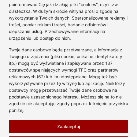
Czy warto kupować
poinformować Cię jak działają pliki "cookies", czyli tzw.
diesla? Przewodnik dla
ciasteczka. W dużym skrócie witryna prosi o zgodę na
przyszłych właścicieli
wykorzystanie Twoich danych. Spersonalizowane reklamy i
treści, pomiar reklam i treści, badanie odbiorców i
ulepszanie usług. Przechowywanie informacji na
urządzeniu lub dostęp do nich.
Kategorie
Twoje dane osobowe będą przetwarzane, a informacje z
Akumulator
(74)
Twojego urządzenia (pliki cookie, unikalne identyfikatory
itp.) mogą być wyświetlane i zapisywane przez 137
Benzyna i Diesel
(87)
dostawców spełniających wymogi TFC oraz partnerów
Motocykle
(49)
reklamowych (62) lub im udostępniane. Mogą też być
Opony
(81)
wykorzystywane przez tę witrynę lub aplikację. Niektórzy
Prawo jazdy
(77)
dostawcy mogę przetwarzać Twoje dane osobowe na
podstawie uzasadnionego interesu. Możesz się na to nie
Samochody
(238)
zgodzić nie akceptując zgody poprzez kliknięcie przycisku
Silnik
(83)
poniżej.
Skuter
(1)
Zaakceptuj