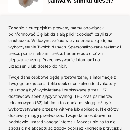
paliwa w silniku diesel?
Zgodnie z europejskim prawem, mamy obowiązek
Czy warto kupować
poinformować Cię jak działają pliki "cookies", czyli tzw.
diesla? Przewodnik dla
ciasteczka. W dużym skrócie witryna prosi o zgodę na
przyszłych właścicieli
wykorzystanie Twoich danych. Spersonalizowane reklamy i
treści, pomiar reklam i treści, badanie odbiorców i
ulepszanie usług. Przechowywanie informacji na
urządzeniu lub dostęp do nich.
Kategorie
Twoje dane osobowe będą przetwarzane, a informacje z
Akumulator
(74)
Twojego urządzenia (pliki cookie, unikalne identyfikatory
itp.) mogą być wyświetlane i zapisywane przez 137
Benzyna i Diesel
(87)
dostawców spełniających wymogi TFC oraz partnerów
Motocykle
(49)
reklamowych (62) lub im udostępniane. Mogą też być
Opony
(81)
wykorzystywane przez tę witrynę lub aplikację. Niektórzy
Prawo jazdy
(77)
dostawcy mogę przetwarzać Twoje dane osobowe na
podstawie uzasadnionego interesu. Możesz się na to nie
Samochody
(238)
zgodzić nie akceptując zgody poprzez kliknięcie przycisku