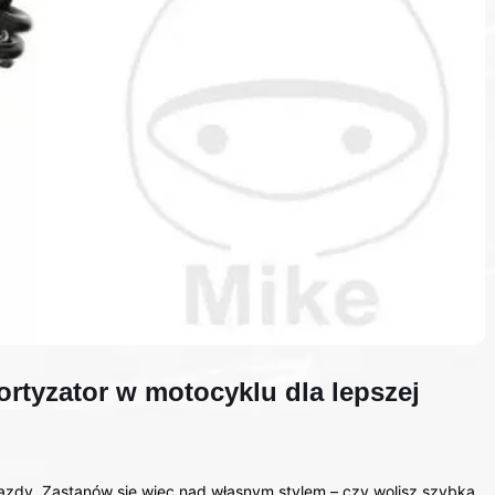
rtyzator w motocyklu dla lepszej
jazdy. Zastanów się więc nad własnym stylem – czy wolisz szybką