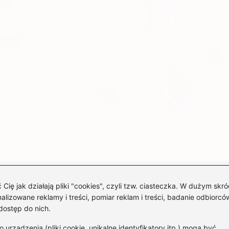
 jak działają pliki "cookies", czyli tzw. ciasteczka. W dużym skró
izowane reklamy i treści, pomiar reklam i treści, badanie odbiorców
dostęp do nich.
rządzenia (pliki cookie, unikalne identyfikatory itp.) mogą być