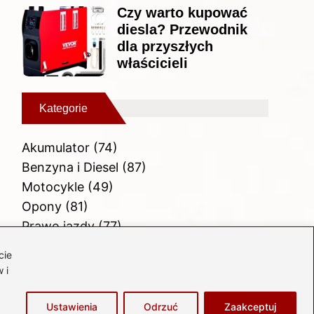
Czy warto kupować
diesla? Przewodnik
dla przyszłych
właścicieli
Kategorie
Akumulator
(74)
Benzyna i Diesel
(87)
Motocykle
(49)
Opony
(81)
Prawo jazdy
(77)
Samochody
(238)
cie
Silnik
(83)
 i
Skuter
(1)
Ustawienia
Odrzuć
Zaakceptuj