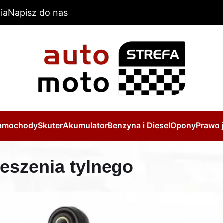
ia
Napisz do nas
amochody
Skuter
Akumulator
Benzyna i Diesel
Opony
Prawo 
eszenia tylnego