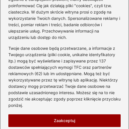
Czy warto kupować
poinformować Cię jak działają pliki "cookies", czyli tzw.
diesla? Przewodnik dla
ciasteczka. W dużym skrócie witryna prosi o zgodę na
przyszłych właścicieli
wykorzystanie Twoich danych. Spersonalizowane reklamy i
treści, pomiar reklam i treści, badanie odbiorców i
ulepszanie usług. Przechowywanie informacji na
urządzeniu lub dostęp do nich.
Kategorie
Twoje dane osobowe będą przetwarzane, a informacje z
Akumulator
(74)
Twojego urządzenia (pliki cookie, unikalne identyfikatory
itp.) mogą być wyświetlane i zapisywane przez 137
Benzyna i Diesel
(87)
dostawców spełniających wymogi TFC oraz partnerów
Motocykle
(49)
reklamowych (62) lub im udostępniane. Mogą też być
Opony
(81)
wykorzystywane przez tę witrynę lub aplikację. Niektórzy
Prawo jazdy
(77)
dostawcy mogę przetwarzać Twoje dane osobowe na
podstawie uzasadnionego interesu. Możesz się na to nie
Samochody
(237)
zgodzić nie akceptując zgody poprzez kliknięcie przycisku
Silnik
(83)
poniżej.
Skuter
(1)
Zaakceptuj