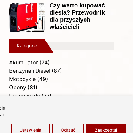
Czy warto kupować
diesla? Przewodnik
dla przyszłych
właścicieli
Kategorie
Akumulator
(74)
Benzyna i Diesel
(87)
Motocykle
(49)
Opony
(81)
Prawo jazdy
(77)
Samochody
(237)
cie
Silnik
(83)
 i
Skuter
(1)
Ustawienia
Odrzuć
Zaakceptuj