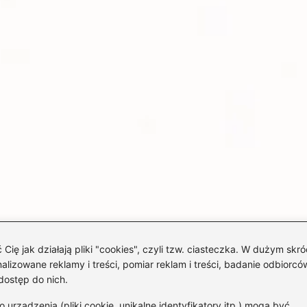
 jak działają pliki "cookies", czyli tzw. ciasteczka. W dużym skró
izowane reklamy i treści, pomiar reklam i treści, badanie odbiorców
dostęp do nich.
rządzenia (pliki cookie, unikalne identyfikatory itp.) mogą być