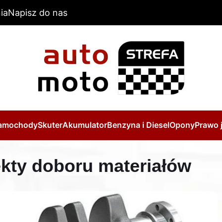
ia
Napisz do nas
amochody
Skuter
Akumulator
Benzyna i Diesel
Opony
Prawo 
kty doboru materiałów