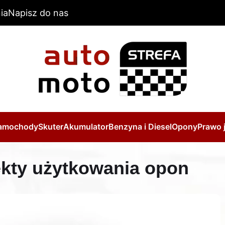
ia
Napisz do nas
amochody
Skuter
Akumulator
Benzyna i Diesel
Opony
Prawo 
ekty użytkowania opon