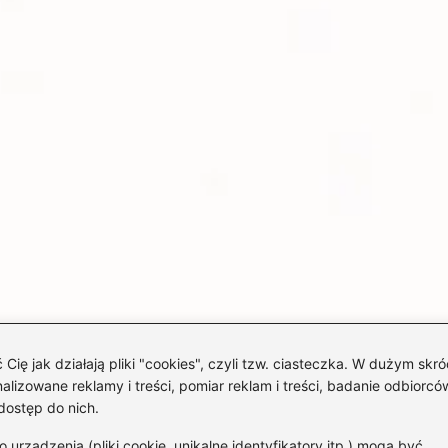
 jak działają pliki "cookies", czyli tzw. ciasteczka. W dużym skró
izowane reklamy i treści, pomiar reklam i treści, badanie odbiorców
dostęp do nich.
rządzenia (pliki cookie, unikalne identyfikatory itp.) mogą być