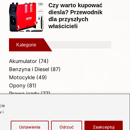
Czy warto kupować
diesla? Przewodnik
dla przyszłych
właścicieli
Kategorie
Akumulator
(74)
Benzyna i Diesel
(87)
Motocykle
(49)
Opony
(81)
Prawo jazdy
(77)
Samochody
(238)
cie
Silnik
(83)
 i
Skuter
(1)
Ustawienia
Odrzuć
Zaakceptuj