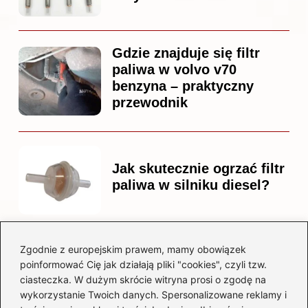
Gdzie znajduje się filtr
paliwa w volvo v70
benzyna – praktyczny
przewodnik
Jak skutecznie ogrzać filtr
paliwa w silniku diesel?
Zgodnie z europejskim prawem, mamy obowiązek
Czy warto kupować
poinformować Cię jak działają pliki "cookies", czyli tzw.
diesla? Przewodnik dla
ciasteczka. W dużym skrócie witryna prosi o zgodę na
przyszłych właścicieli
wykorzystanie Twoich danych. Spersonalizowane reklamy i