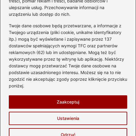
treści, pomiar reklam i treści, badanie odbiorców i
ulepszanie usług. Przechowywanie informacji na
urządzeniu lub dostęp do nich.
Kategorie
Twoje dane osobowe będą przetwarzane, a informacje z
Akumulator
(74)
Twojego urządzenia (pliki cookie, unikalne identyfikatory
itp.) mogą być wyświetlane i zapisywane przez 137
Benzyna i Diesel
(87)
dostawców spełniających wymogi TFC oraz partnerów
Motocykle
(49)
reklamowych (62) lub im udostępniane. Mogą też być
Opony
(81)
wykorzystywane przez tę witrynę lub aplikację. Niektórzy
Prawo jazdy
(77)
dostawcy mogę przetwarzać Twoje dane osobowe na
podstawie uzasadnionego interesu. Możesz się na to nie
Samochody
(238)
zgodzić nie akceptując zgody poprzez kliknięcie przycisku
Silnik
(83)
poniżej.
Skuter
(1)
Zaakceptuj
Strona główna
Prywatność
Zasady użytkowania
Ustawienia
Napisz do nas
Copyright © 2026 automotostrefa.pl
Odrzuć