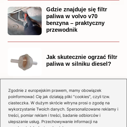
Gdzie znajduje się filtr
paliwa w volvo v70
benzyna – praktyczny
przewodnik
Jak skutecznie ogrzać filtr
paliwa w silniku diesel?
Zgodnie z europejskim prawem, mamy obowiązek
Czy warto kupować
poinformować Cię jak działają pliki "cookies", czyli tzw.
diesla? Przewodnik dla
ciasteczka. W dużym skrócie witryna prosi o zgodę na
przyszłych właścicieli
wykorzystanie Twoich danych. Spersonalizowane reklamy i
treści, pomiar reklam i treści, badanie odbiorców i
ulepszanie usług. Przechowywanie informacji na