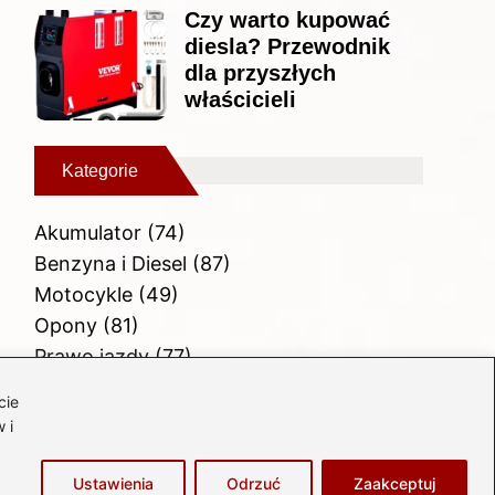
Czy warto kupować
diesla? Przewodnik
dla przyszłych
właścicieli
Kategorie
Akumulator
(74)
Benzyna i Diesel
(87)
Motocykle
(49)
Opony
(81)
Prawo jazdy
(77)
Samochody
(238)
cie
Silnik
(83)
 i
Skuter
(1)
Ustawienia
Odrzuć
Zaakceptuj