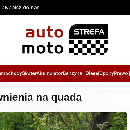
ia
Napisz do nas
amochody
Skuter
Akumulator
Benzyna i Diesel
Opony
Prawo 
wnienia na quada