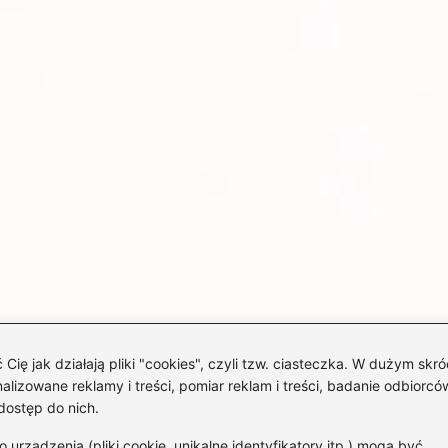
 jak działają pliki "cookies", czyli tzw. ciasteczka. W dużym skró
izowane reklamy i treści, pomiar reklam i treści, badanie odbiorców
dostęp do nich.
rządzenia (pliki cookie, unikalne identyfikatory itp.) mogą być