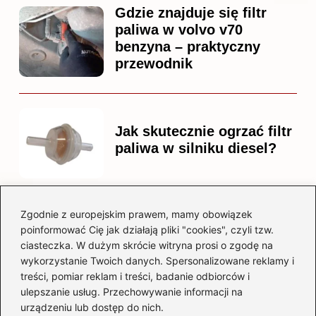
Gdzie znajduje się filtr
paliwa w volvo v70
benzyna – praktyczny
przewodnik
Jak skutecznie ogrzać filtr
paliwa w silniku diesel?
Zgodnie z europejskim prawem, mamy obowiązek
Czy warto kupować
poinformować Cię jak działają pliki "cookies", czyli tzw.
diesla? Przewodnik dla
ciasteczka. W dużym skrócie witryna prosi o zgodę na
przyszłych właścicieli
wykorzystanie Twoich danych. Spersonalizowane reklamy i
treści, pomiar reklam i treści, badanie odbiorców i
ulepszanie usług. Przechowywanie informacji na
urządzeniu lub dostęp do nich.
Kategorie