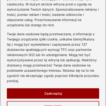
diesla? Przewodnik dla
ciasteczka. W dużym skrócie witryna prosi o zgodę na
przyszłych właścicieli
wykorzystanie Twoich danych. Spersonalizowane reklamy i
treści, pomiar reklam i treści, badanie odbiorców i
ulepszanie usług. Przechowywanie informacji na
urządzeniu lub dostęp do nich.
Kategorie
Twoje dane osobowe będą przetwarzane, a informacje z
Akumulator
(74)
Twojego urządzenia (pliki cookie, unikalne identyfikatory
itp.) mogą być wyświetlane i zapisywane przez 137
Benzyna i Diesel
(87)
dostawców spełniających wymogi TFC oraz partnerów
Motocykle
(49)
reklamowych (62) lub im udostępniane. Mogą też być
Opony
(81)
wykorzystywane przez tę witrynę lub aplikację. Niektórzy
Prawo jazdy
(77)
dostawcy mogę przetwarzać Twoje dane osobowe na
podstawie uzasadnionego interesu. Możesz się na to nie
Samochody
(238)
zgodzić nie akceptując zgody poprzez kliknięcie przycisku
Silnik
(83)
poniżej.
Skuter
(1)
Zaakceptuj
Strona główna
Prywatność
Zasady użytkowania