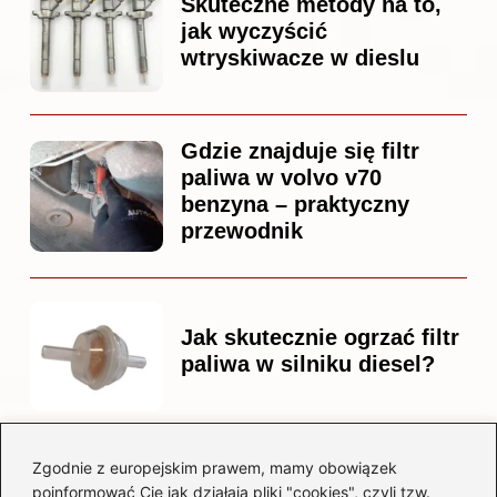
Skuteczne metody na to,
jak wyczyścić
wtryskiwacze w dieslu
Gdzie znajduje się filtr
paliwa w volvo v70
benzyna – praktyczny
przewodnik
Jak skutecznie ogrzać filtr
paliwa w silniku diesel?
Zgodnie z europejskim prawem, mamy obowiązek
Czy warto kupować
poinformować Cię jak działają pliki "cookies", czyli tzw.