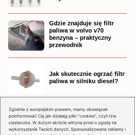
Gdzie znajduje się filtr
paliwa w volvo v70
benzyna – praktyczny
przewodnik
Jak skutecznie ogrzać filtr
paliwa w silniku diesel?
Zgodnie z europejskim prawem, mamy obowiązek
Czy warto kupować
poinformować Cię jak działają pliki "cookies", czyli tzw.
diesla? Przewodnik dla
ciasteczka. W dużym skrócie witryna prosi o zgodę na
przyszłych właścicieli
wykorzystanie Twoich danych. Spersonalizowane reklamy i