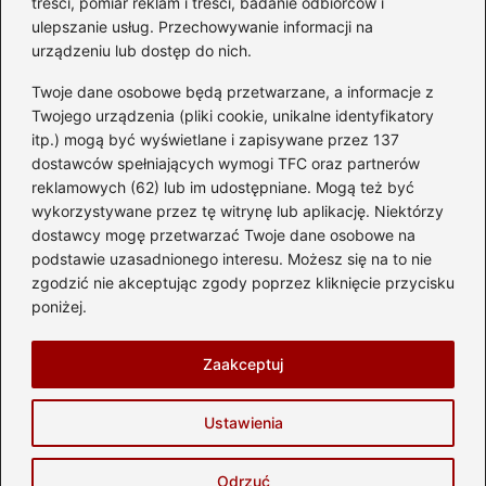
treści, pomiar reklam i treści, badanie odbiorców i
ulepszanie usług. Przechowywanie informacji na
urządzeniu lub dostęp do nich.
Kategorie
Twoje dane osobowe będą przetwarzane, a informacje z
Akumulator
(74)
Twojego urządzenia (pliki cookie, unikalne identyfikatory
itp.) mogą być wyświetlane i zapisywane przez 137
Benzyna i Diesel
(87)
dostawców spełniających wymogi TFC oraz partnerów
Motocykle
(49)
reklamowych (62) lub im udostępniane. Mogą też być
Opony
(81)
wykorzystywane przez tę witrynę lub aplikację. Niektórzy
Prawo jazdy
(77)
dostawcy mogę przetwarzać Twoje dane osobowe na
podstawie uzasadnionego interesu. Możesz się na to nie
Samochody
(238)
zgodzić nie akceptując zgody poprzez kliknięcie przycisku
Silnik
(83)
poniżej.
Skuter
(1)
Zaakceptuj
Strona główna
Prywatność
Zasady użytkowania
Ustawienia
Napisz do nas
Copyright © 2026 automotostrefa.pl
Odrzuć