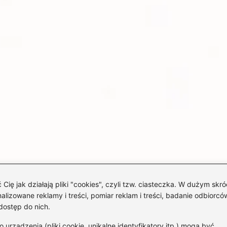
 jak działają pliki "cookies", czyli tzw. ciasteczka. W dużym skró
izowane reklamy i treści, pomiar reklam i treści, badanie odbiorców
dostęp do nich.
rządzenia (pliki cookie, unikalne identyfikatory itp.) mogą być