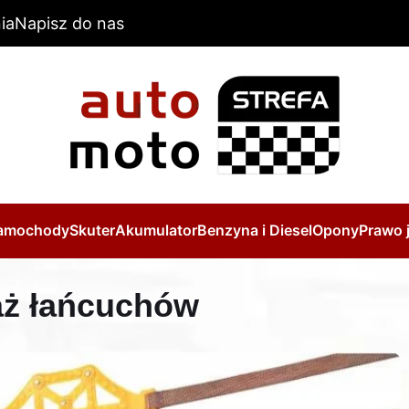
ia
Napisz do nas
amochody
Skuter
Akumulator
Benzyna i Diesel
Opony
Prawo 
aż łańcuchów