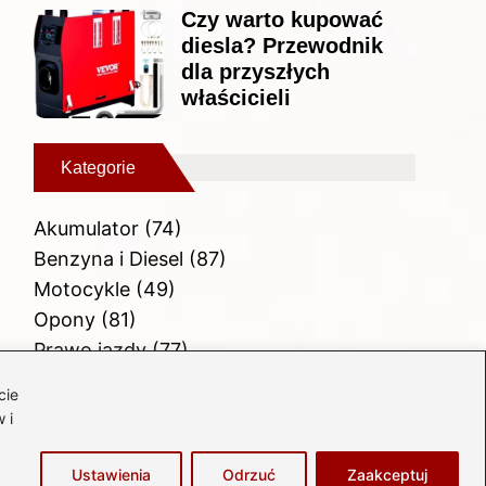
Czy warto kupować
diesla? Przewodnik
dla przyszłych
właścicieli
Kategorie
Akumulator
(74)
Benzyna i Diesel
(87)
Motocykle
(49)
Opony
(81)
Prawo jazdy
(77)
Samochody
(237)
cie
Silnik
(83)
 i
Skuter
(1)
Ustawienia
Odrzuć
Zaakceptuj