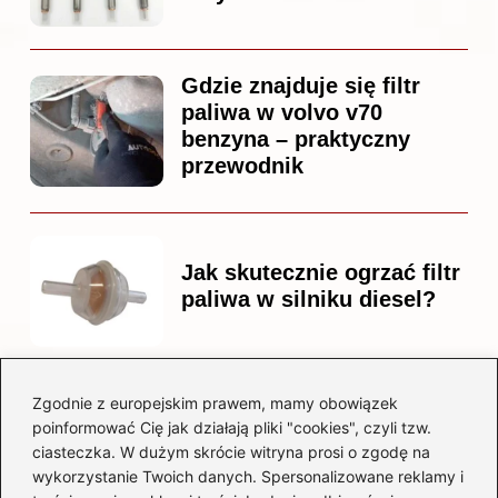
Gdzie znajduje się filtr
paliwa w volvo v70
benzyna – praktyczny
przewodnik
Jak skutecznie ogrzać filtr
paliwa w silniku diesel?
Zgodnie z europejskim prawem, mamy obowiązek
Czy warto kupować
poinformować Cię jak działają pliki "cookies", czyli tzw.
diesla? Przewodnik dla
ciasteczka. W dużym skrócie witryna prosi o zgodę na
przyszłych właścicieli
wykorzystanie Twoich danych. Spersonalizowane reklamy i