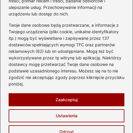
treści, pomiar reklam i treści, badanie odbiorców i
ulepszanie usług. Przechowywanie informacji na
urządzeniu lub dostęp do nich.
Kategorie
Twoje dane osobowe będą przetwarzane, a informacje z
Akumulator
(74)
Twojego urządzenia (pliki cookie, unikalne identyfikatory
itp.) mogą być wyświetlane i zapisywane przez 137
Benzyna i Diesel
(87)
dostawców spełniających wymogi TFC oraz partnerów
Motocykle
(49)
reklamowych (62) lub im udostępniane. Mogą też być
Opony
(81)
wykorzystywane przez tę witrynę lub aplikację. Niektórzy
Prawo jazdy
(77)
dostawcy mogę przetwarzać Twoje dane osobowe na
podstawie uzasadnionego interesu. Możesz się na to nie
Samochody
(238)
zgodzić nie akceptując zgody poprzez kliknięcie przycisku
Silnik
(83)
poniżej.
Skuter
(1)
Zaakceptuj
Strona główna
Prywatność
Zasady użytkowania
Ustawienia
Napisz do nas
Copyright © 2026 automotostrefa.pl
Odrzuć