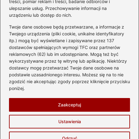
treści, pomiar reklam i treści, badanie odbiorców i
ulepszanie usług. Przechowywanie informacji na
urządzeniu lub dostęp do nich.
Kategorie
Twoje dane osobowe będą przetwarzane, a informacje z
Akumulator
(74)
Twojego urządzenia (pliki cookie, unikalne identyfikatory
itp.) mogą być wyświetlane i zapisywane przez 137
Benzyna i Diesel
(87)
dostawców spełniających wymogi TFC oraz partnerów
Motocykle
(49)
reklamowych (62) lub im udostępniane. Mogą też być
Opony
(81)
wykorzystywane przez tę witrynę lub aplikację. Niektórzy
Prawo jazdy
(77)
dostawcy mogę przetwarzać Twoje dane osobowe na
podstawie uzasadnionego interesu. Możesz się na to nie
Samochody
(237)
zgodzić nie akceptując zgody poprzez kliknięcie przycisku
Silnik
(83)
poniżej.
Skuter
(1)
Zaakceptuj
Strona główna
Prywatność
Zasady użytkowania
Ustawienia
Napisz do nas
Copyright © 2026 automotostrefa.pl
Odrzuć