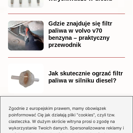
Gdzie znajduje się filtr
paliwa w volvo v70
benzyna – praktyczny
przewodnik
Jak skutecznie ogrzać filtr
paliwa w silniku diesel?
Zgodnie z europejskim prawem, mamy obowiązek
Czy warto kupować
poinformować Cię jak działają pliki "cookies", czyli tzw.
diesla? Przewodnik dla
ciasteczka. W dużym skrócie witryna prosi o zgodę na
przyszłych właścicieli
wykorzystanie Twoich danych. Spersonalizowane reklamy i