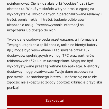
Czy warto kupować
poinformować Cię jak działają pliki "cookies", czyli tzw.
diesla? Przewodnik dla
ciasteczka. W dużym skrócie witryna prosi o zgodę na
przyszłych właścicieli
wykorzystanie Twoich danych. Spersonalizowane reklamy i
treści, pomiar reklam i treści, badanie odbiorców i
ulepszanie usług. Przechowywanie informacji na
urządzeniu lub dostęp do nich.
Kategorie
Twoje dane osobowe będą przetwarzane, a informacje z
Akumulator
(74)
Twojego urządzenia (pliki cookie, unikalne identyfikatory
itp.) mogą być wyświetlane i zapisywane przez 137
Benzyna i Diesel
(87)
dostawców spełniających wymogi TFC oraz partnerów
Motocykle
(49)
reklamowych (62) lub im udostępniane. Mogą też być
Opony
(81)
wykorzystywane przez tę witrynę lub aplikację. Niektórzy
Prawo jazdy
(77)
dostawcy mogę przetwarzać Twoje dane osobowe na
podstawie uzasadnionego interesu. Możesz się na to nie
Samochody
(237)
zgodzić nie akceptując zgody poprzez kliknięcie przycisku
Silnik
(83)
poniżej.
Skuter
(1)
Zaakceptuj