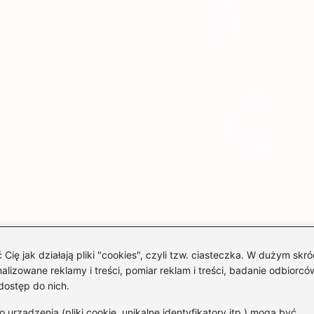
 jak działają pliki "cookies", czyli tzw. ciasteczka. W dużym skró
izowane reklamy i treści, pomiar reklam i treści, badanie odbiorców
dostęp do nich.
rządzenia (pliki cookie, unikalne identyfikatory itp.) mogą być