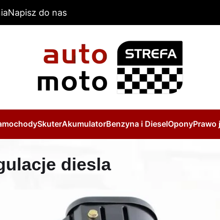
ia
Napisz do nas
amochody
Skuter
Akumulator
Benzyna i Diesel
Opony
Prawo 
gulacje diesla