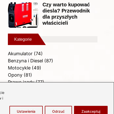
Czy warto kupować
diesla? Przewodnik
dla przyszłych
właścicieli
Kategorie
Akumulator
(74)
Benzyna i Diesel
(87)
Motocykle
(49)
Opony
(81)
Prawo jazdy
(77)
Samochody
(237)
cie
Silnik
(83)
 i
Skuter
(1)
Ustawienia
Odrzuć
Zaakceptuj