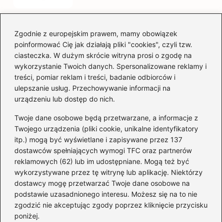
Zgodnie z europejskim prawem, mamy obowiązek
Czy warto kupować
poinformować Cię jak działają pliki "cookies", czyli tzw.
diesla? Przewodnik dla
ciasteczka. W dużym skrócie witryna prosi o zgodę na
przyszłych właścicieli
wykorzystanie Twoich danych. Spersonalizowane reklamy i
treści, pomiar reklam i treści, badanie odbiorców i
ulepszanie usług. Przechowywanie informacji na
urządzeniu lub dostęp do nich.
Kategorie
Twoje dane osobowe będą przetwarzane, a informacje z
Akumulator
(74)
Twojego urządzenia (pliki cookie, unikalne identyfikatory
itp.) mogą być wyświetlane i zapisywane przez 137
Benzyna i Diesel
(87)
dostawców spełniających wymogi TFC oraz partnerów
Motocykle
(49)
reklamowych (62) lub im udostępniane. Mogą też być
Opony
(81)
wykorzystywane przez tę witrynę lub aplikację. Niektórzy
Prawo jazdy
(77)
dostawcy mogę przetwarzać Twoje dane osobowe na
podstawie uzasadnionego interesu. Możesz się na to nie
Samochody
(237)
zgodzić nie akceptując zgody poprzez kliknięcie przycisku
Silnik
(83)
poniżej.