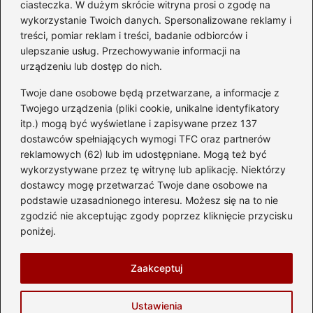
ciasteczka. W dużym skrócie witryna prosi o zgodę na
przyszłych właścicieli
wykorzystanie Twoich danych. Spersonalizowane reklamy i
treści, pomiar reklam i treści, badanie odbiorców i
ulepszanie usług. Przechowywanie informacji na
urządzeniu lub dostęp do nich.
Kategorie
Twoje dane osobowe będą przetwarzane, a informacje z
Akumulator
(74)
Twojego urządzenia (pliki cookie, unikalne identyfikatory
itp.) mogą być wyświetlane i zapisywane przez 137
Benzyna i Diesel
(87)
dostawców spełniających wymogi TFC oraz partnerów
Motocykle
(49)
reklamowych (62) lub im udostępniane. Mogą też być
Opony
(81)
wykorzystywane przez tę witrynę lub aplikację. Niektórzy
Prawo jazdy
(77)
dostawcy mogę przetwarzać Twoje dane osobowe na
podstawie uzasadnionego interesu. Możesz się na to nie
Samochody
(237)
zgodzić nie akceptując zgody poprzez kliknięcie przycisku
Silnik
(83)
poniżej.
Skuter
(1)
Zaakceptuj
Strona główna
Prywatność
Zasady użytkowania
Ustawienia