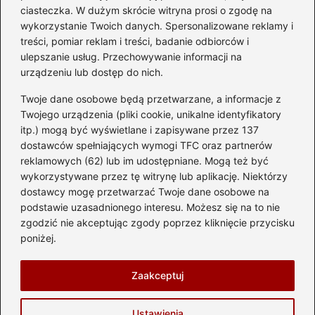
diesla? Przewodnik dla
ciasteczka. W dużym skrócie witryna prosi o zgodę na
przyszłych właścicieli
wykorzystanie Twoich danych. Spersonalizowane reklamy i
treści, pomiar reklam i treści, badanie odbiorców i
ulepszanie usług. Przechowywanie informacji na
urządzeniu lub dostęp do nich.
Kategorie
Twoje dane osobowe będą przetwarzane, a informacje z
Akumulator
(74)
Twojego urządzenia (pliki cookie, unikalne identyfikatory
itp.) mogą być wyświetlane i zapisywane przez 137
Benzyna i Diesel
(87)
dostawców spełniających wymogi TFC oraz partnerów
Motocykle
(49)
reklamowych (62) lub im udostępniane. Mogą też być
Opony
(81)
wykorzystywane przez tę witrynę lub aplikację. Niektórzy
Prawo jazdy
(77)
dostawcy mogę przetwarzać Twoje dane osobowe na
podstawie uzasadnionego interesu. Możesz się na to nie
Samochody
(237)
zgodzić nie akceptując zgody poprzez kliknięcie przycisku
Silnik
(83)
poniżej.
Skuter
(1)
Zaakceptuj
Strona główna
Prywatność
Zasady użytkowania
Ustawienia