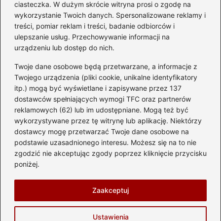
diesla? Przewodnik dla
ciasteczka. W dużym skrócie witryna prosi o zgodę na
przyszłych właścicieli
wykorzystanie Twoich danych. Spersonalizowane reklamy i
treści, pomiar reklam i treści, badanie odbiorców i
ulepszanie usług. Przechowywanie informacji na
urządzeniu lub dostęp do nich.
Kategorie
Twoje dane osobowe będą przetwarzane, a informacje z
Akumulator
(74)
Twojego urządzenia (pliki cookie, unikalne identyfikatory
itp.) mogą być wyświetlane i zapisywane przez 137
Benzyna i Diesel
(87)
dostawców spełniających wymogi TFC oraz partnerów
Motocykle
(49)
reklamowych (62) lub im udostępniane. Mogą też być
Opony
(81)
wykorzystywane przez tę witrynę lub aplikację. Niektórzy
Prawo jazdy
(77)
dostawcy mogę przetwarzać Twoje dane osobowe na
podstawie uzasadnionego interesu. Możesz się na to nie
Samochody
(238)
zgodzić nie akceptując zgody poprzez kliknięcie przycisku
Silnik
(83)
poniżej.
Skuter
(1)
Zaakceptuj
Strona główna
Prywatność
Zasady użytkowania
Ustawienia