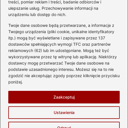
treści, pomiar reklam i treści, badanie odbiorców i
ulepszanie usług. Przechowywanie informacji na
urządzeniu lub dostęp do nich.
Kategorie
Twoje dane osobowe będą przetwarzane, a informacje z
Akumulator
(74)
Twojego urządzenia (pliki cookie, unikalne identyfikatory
itp.) mogą być wyświetlane i zapisywane przez 137
Benzyna i Diesel
(87)
dostawców spełniających wymogi TFC oraz partnerów
Motocykle
(49)
reklamowych (62) lub im udostępniane. Mogą też być
Opony
(81)
wykorzystywane przez tę witrynę lub aplikację. Niektórzy
Prawo jazdy
(77)
dostawcy mogę przetwarzać Twoje dane osobowe na
podstawie uzasadnionego interesu. Możesz się na to nie
Samochody
(238)
zgodzić nie akceptując zgody poprzez kliknięcie przycisku
Silnik
(83)
poniżej.
Skuter
(1)
Zaakceptuj
Strona główna
Prywatność
Zasady użytkowania
Ustawienia
Napisz do nas
Copyright © 2026 automotostrefa.pl
Odrzuć