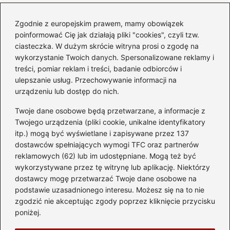
Zgodnie z europejskim prawem, mamy obowiązek
Czy warto kupować
poinformować Cię jak działają pliki "cookies", czyli tzw.
diesla? Przewodnik dla
ciasteczka. W dużym skrócie witryna prosi o zgodę na
przyszłych właścicieli
wykorzystanie Twoich danych. Spersonalizowane reklamy i
treści, pomiar reklam i treści, badanie odbiorców i
ulepszanie usług. Przechowywanie informacji na
urządzeniu lub dostęp do nich.
Kategorie
Twoje dane osobowe będą przetwarzane, a informacje z
Akumulator
(74)
Twojego urządzenia (pliki cookie, unikalne identyfikatory
itp.) mogą być wyświetlane i zapisywane przez 137
Benzyna i Diesel
(87)
dostawców spełniających wymogi TFC oraz partnerów
Motocykle
(49)
reklamowych (62) lub im udostępniane. Mogą też być
Opony
(81)
wykorzystywane przez tę witrynę lub aplikację. Niektórzy
Prawo jazdy
(77)
dostawcy mogę przetwarzać Twoje dane osobowe na
podstawie uzasadnionego interesu. Możesz się na to nie
Samochody
(238)
zgodzić nie akceptując zgody poprzez kliknięcie przycisku
Silnik
(83)
poniżej.
Skuter
(1)