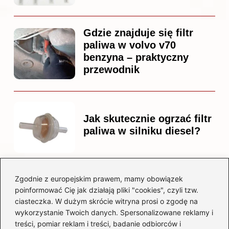
Gdzie znajduje się filtr
paliwa w volvo v70
benzyna – praktyczny
przewodnik
Jak skutecznie ogrzać filtr
paliwa w silniku diesel?
Zgodnie z europejskim prawem, mamy obowiązek
Czy warto kupować
poinformować Cię jak działają pliki "cookies", czyli tzw.
diesla? Przewodnik dla
ciasteczka. W dużym skrócie witryna prosi o zgodę na
przyszłych właścicieli
wykorzystanie Twoich danych. Spersonalizowane reklamy i
treści, pomiar reklam i treści, badanie odbiorców i