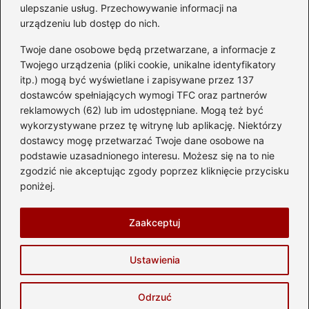
ulepszanie usług. Przechowywanie informacji na
urządzeniu lub dostęp do nich.
Kategorie
Twoje dane osobowe będą przetwarzane, a informacje z
Akumulator
(74)
Twojego urządzenia (pliki cookie, unikalne identyfikatory
itp.) mogą być wyświetlane i zapisywane przez 137
Benzyna i Diesel
(87)
dostawców spełniających wymogi TFC oraz partnerów
Motocykle
(49)
reklamowych (62) lub im udostępniane. Mogą też być
Opony
(81)
wykorzystywane przez tę witrynę lub aplikację. Niektórzy
Prawo jazdy
(77)
dostawcy mogę przetwarzać Twoje dane osobowe na
podstawie uzasadnionego interesu. Możesz się na to nie
Samochody
(238)
zgodzić nie akceptując zgody poprzez kliknięcie przycisku
Silnik
(83)
poniżej.
Skuter
(1)
Zaakceptuj
Strona główna
Prywatność
Zasady użytkowania
Ustawienia
Napisz do nas
Copyright © 2026 automotostrefa.pl
Odrzuć