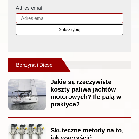
Adres email
Benzyna i Diesel
Jakie są rzeczywiste
koszty paliwa jachtów
motorowych? Ile palą w
praktyce?
Skuteczne metody na to,
jak wyczyścić