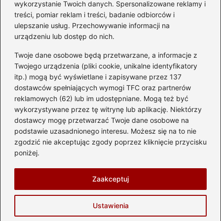
przyszłych właścicieli
wykorzystanie Twoich danych. Spersonalizowane reklamy i
treści, pomiar reklam i treści, badanie odbiorców i
ulepszanie usług. Przechowywanie informacji na
urządzeniu lub dostęp do nich.
Kategorie
Twoje dane osobowe będą przetwarzane, a informacje z
Akumulator
(74)
Twojego urządzenia (pliki cookie, unikalne identyfikatory
itp.) mogą być wyświetlane i zapisywane przez 137
Benzyna i Diesel
(87)
dostawców spełniających wymogi TFC oraz partnerów
Motocykle
(49)
reklamowych (62) lub im udostępniane. Mogą też być
Opony
(81)
wykorzystywane przez tę witrynę lub aplikację. Niektórzy
Prawo jazdy
(77)
dostawcy mogę przetwarzać Twoje dane osobowe na
podstawie uzasadnionego interesu. Możesz się na to nie
Samochody
(238)
zgodzić nie akceptując zgody poprzez kliknięcie przycisku
Silnik
(83)
poniżej.
Skuter
(1)
Zaakceptuj
Strona główna
Prywatność
Zasady użytkowania
Ustawienia
Napisz do nas