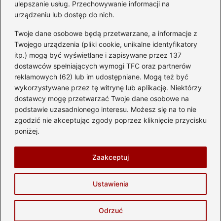
ulepszanie usług. Przechowywanie informacji na
urządzeniu lub dostęp do nich.
Kategorie
Twoje dane osobowe będą przetwarzane, a informacje z
Akumulator
(74)
Twojego urządzenia (pliki cookie, unikalne identyfikatory
itp.) mogą być wyświetlane i zapisywane przez 137
Benzyna i Diesel
(87)
dostawców spełniających wymogi TFC oraz partnerów
Motocykle
(49)
reklamowych (62) lub im udostępniane. Mogą też być
Opony
(81)
wykorzystywane przez tę witrynę lub aplikację. Niektórzy
Prawo jazdy
(77)
dostawcy mogę przetwarzać Twoje dane osobowe na
podstawie uzasadnionego interesu. Możesz się na to nie
Samochody
(237)
zgodzić nie akceptując zgody poprzez kliknięcie przycisku
Silnik
(83)
poniżej.
Skuter
(1)
Zaakceptuj
Strona główna
Prywatność
Zasady użytkowania
Ustawienia
Napisz do nas
Copyright © 2026 automotostrefa.pl
Odrzuć