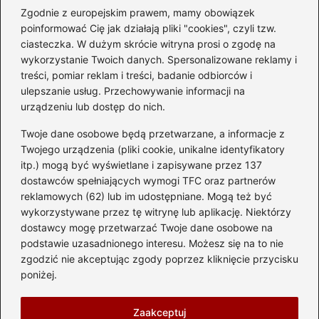
Zgodnie z europejskim prawem, mamy obowiązek
Czy warto kupować
poinformować Cię jak działają pliki "cookies", czyli tzw.
diesla? Przewodnik dla
ciasteczka. W dużym skrócie witryna prosi o zgodę na
przyszłych właścicieli
wykorzystanie Twoich danych. Spersonalizowane reklamy i
treści, pomiar reklam i treści, badanie odbiorców i
ulepszanie usług. Przechowywanie informacji na
urządzeniu lub dostęp do nich.
Kategorie
Twoje dane osobowe będą przetwarzane, a informacje z
Akumulator
(74)
Twojego urządzenia (pliki cookie, unikalne identyfikatory
itp.) mogą być wyświetlane i zapisywane przez 137
Benzyna i Diesel
(87)
dostawców spełniających wymogi TFC oraz partnerów
Motocykle
(49)
reklamowych (62) lub im udostępniane. Mogą też być
Opony
(81)
wykorzystywane przez tę witrynę lub aplikację. Niektórzy
Prawo jazdy
(77)
dostawcy mogę przetwarzać Twoje dane osobowe na
podstawie uzasadnionego interesu. Możesz się na to nie
Samochody
(238)
zgodzić nie akceptując zgody poprzez kliknięcie przycisku
Silnik
(83)
poniżej.
Skuter
(1)
Zaakceptuj