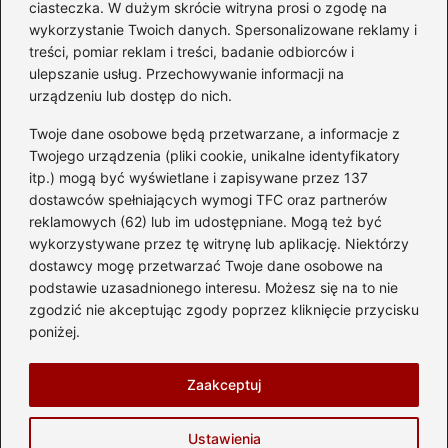
ciasteczka. W dużym skrócie witryna prosi o zgodę na
przyszłych właścicieli
wykorzystanie Twoich danych. Spersonalizowane reklamy i
treści, pomiar reklam i treści, badanie odbiorców i
ulepszanie usług. Przechowywanie informacji na
urządzeniu lub dostęp do nich.
Kategorie
Twoje dane osobowe będą przetwarzane, a informacje z
Akumulator
(74)
Twojego urządzenia (pliki cookie, unikalne identyfikatory
itp.) mogą być wyświetlane i zapisywane przez 137
Benzyna i Diesel
(87)
dostawców spełniających wymogi TFC oraz partnerów
Motocykle
(49)
reklamowych (62) lub im udostępniane. Mogą też być
Opony
(81)
wykorzystywane przez tę witrynę lub aplikację. Niektórzy
Prawo jazdy
(77)
dostawcy mogę przetwarzać Twoje dane osobowe na
podstawie uzasadnionego interesu. Możesz się na to nie
Samochody
(238)
zgodzić nie akceptując zgody poprzez kliknięcie przycisku
Silnik
(83)
poniżej.
Skuter
(1)
Zaakceptuj
Strona główna
Prywatność
Zasady użytkowania
Ustawienia