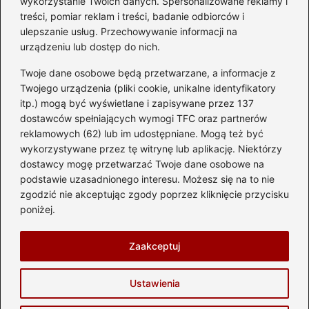
wykorzystanie Twoich danych. Spersonalizowane reklamy i
treści, pomiar reklam i treści, badanie odbiorców i
ulepszanie usług. Przechowywanie informacji na
urządzeniu lub dostęp do nich.
Kategorie
Twoje dane osobowe będą przetwarzane, a informacje z
Akumulator
(74)
Twojego urządzenia (pliki cookie, unikalne identyfikatory
itp.) mogą być wyświetlane i zapisywane przez 137
Benzyna i Diesel
(87)
dostawców spełniających wymogi TFC oraz partnerów
Motocykle
(49)
reklamowych (62) lub im udostępniane. Mogą też być
Opony
(81)
wykorzystywane przez tę witrynę lub aplikację. Niektórzy
Prawo jazdy
(77)
dostawcy mogę przetwarzać Twoje dane osobowe na
podstawie uzasadnionego interesu. Możesz się na to nie
Samochody
(237)
zgodzić nie akceptując zgody poprzez kliknięcie przycisku
Silnik
(83)
poniżej.
Skuter
(1)
Zaakceptuj
Strona główna
Prywatność
Zasady użytkowania
Ustawienia
Napisz do nas