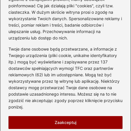
Czy warto kupować
poinformować Cię jak działają pliki "cookies", czyli tzw.
diesla? Przewodnik dla
ciasteczka. W dużym skrócie witryna prosi o zgodę na
przyszłych właścicieli
wykorzystanie Twoich danych. Spersonalizowane reklamy i
treści, pomiar reklam i treści, badanie odbiorców i
ulepszanie usług. Przechowywanie informacji na
urządzeniu lub dostęp do nich.
Kategorie
Twoje dane osobowe będą przetwarzane, a informacje z
Akumulator
(74)
Twojego urządzenia (pliki cookie, unikalne identyfikatory
itp.) mogą być wyświetlane i zapisywane przez 137
Benzyna i Diesel
(87)
dostawców spełniających wymogi TFC oraz partnerów
Motocykle
(49)
reklamowych (62) lub im udostępniane. Mogą też być
Opony
(81)
wykorzystywane przez tę witrynę lub aplikację. Niektórzy
Prawo jazdy
(77)
dostawcy mogę przetwarzać Twoje dane osobowe na
podstawie uzasadnionego interesu. Możesz się na to nie
Samochody
(238)
zgodzić nie akceptując zgody poprzez kliknięcie przycisku
Silnik
(83)
poniżej.
Skuter
(1)
Zaakceptuj