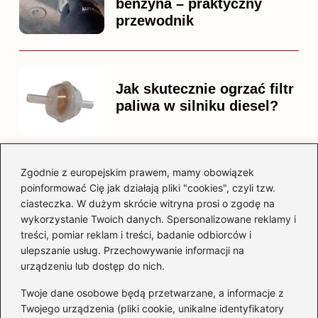
benzyna – praktyczny
przewodnik
Jak skutecznie ogrzać filtr
paliwa w silniku diesel?
Zgodnie z europejskim prawem, mamy obowiązek
Czy warto kupować
poinformować Cię jak działają pliki "cookies", czyli tzw.
diesla? Przewodnik dla
ciasteczka. W dużym skrócie witryna prosi o zgodę na
przyszłych właścicieli
wykorzystanie Twoich danych. Spersonalizowane reklamy i
treści, pomiar reklam i treści, badanie odbiorców i
ulepszanie usług. Przechowywanie informacji na
urządzeniu lub dostęp do nich.
Kategorie
Twoje dane osobowe będą przetwarzane, a informacje z
Akumulator
(74)
Twojego urządzenia (pliki cookie, unikalne identyfikatory