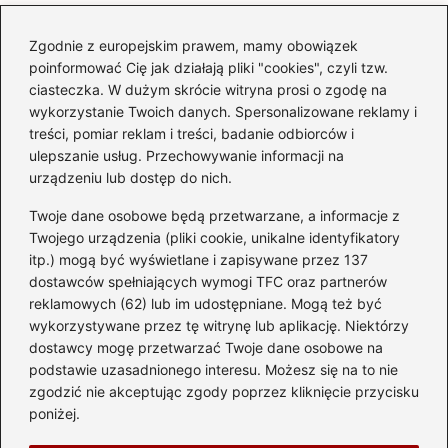
Zgodnie z europejskim prawem, mamy obowiązek
Czy warto kupować
poinformować Cię jak działają pliki "cookies", czyli tzw.
diesla? Przewodnik dla
ciasteczka. W dużym skrócie witryna prosi o zgodę na
przyszłych właścicieli
wykorzystanie Twoich danych. Spersonalizowane reklamy i
treści, pomiar reklam i treści, badanie odbiorców i
ulepszanie usług. Przechowywanie informacji na
urządzeniu lub dostęp do nich.
Kategorie
Twoje dane osobowe będą przetwarzane, a informacje z
Akumulator
(74)
Twojego urządzenia (pliki cookie, unikalne identyfikatory
itp.) mogą być wyświetlane i zapisywane przez 137
Benzyna i Diesel
(87)
dostawców spełniających wymogi TFC oraz partnerów
Motocykle
(49)
reklamowych (62) lub im udostępniane. Mogą też być
Opony
(81)
wykorzystywane przez tę witrynę lub aplikację. Niektórzy
Prawo jazdy
(77)
dostawcy mogę przetwarzać Twoje dane osobowe na
podstawie uzasadnionego interesu. Możesz się na to nie
Samochody
(238)
zgodzić nie akceptując zgody poprzez kliknięcie przycisku
Silnik
(83)
poniżej.
Skuter
(1)