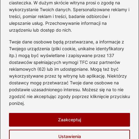
diesla? Przewodnik dla
ciasteczka. W dużym skrócie witryna prosi o zgodę na
przyszłych właścicieli
wykorzystanie Twoich danych. Spersonalizowane reklamy i
treści, pomiar reklam i treści, badanie odbiorców i
ulepszanie usług. Przechowywanie informacji na
urządzeniu lub dostęp do nich.
Kategorie
Twoje dane osobowe będą przetwarzane, a informacje z
Akumulator
(74)
Twojego urządzenia (pliki cookie, unikalne identyfikatory
itp.) mogą być wyświetlane i zapisywane przez 137
Benzyna i Diesel
(87)
dostawców spełniających wymogi TFC oraz partnerów
Motocykle
(49)
reklamowych (62) lub im udostępniane. Mogą też być
Opony
(81)
wykorzystywane przez tę witrynę lub aplikację. Niektórzy
Prawo jazdy
(77)
dostawcy mogę przetwarzać Twoje dane osobowe na
podstawie uzasadnionego interesu. Możesz się na to nie
Samochody
(238)
zgodzić nie akceptując zgody poprzez kliknięcie przycisku
Silnik
(83)
poniżej.
Skuter
(1)
Zaakceptuj
Strona główna
Prywatność
Zasady użytkowania
Ustawienia