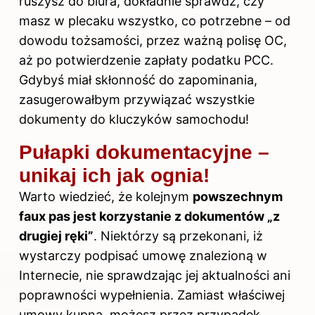
ruszysz do biura, dokładnie sprawdź, czy
masz w plecaku wszystko, co potrzebne – od
dowodu tożsamości, przez ważną polisę OC,
aż po potwierdzenie zapłaty podatku PCC.
Gdybyś miał skłonność do zapominania,
zasugerowałbym przywiązać wszystkie
dokumenty do kluczyków samochodu!
Pułapki dokumentacyjne –
unikaj ich jak ognia!
Warto wiedzieć, że kolejnym
powszechnym
faux pas jest korzystanie z dokumentów „z
drugiej ręki”
. Niektórzy są przekonani, iż
wystarczy podpisać umowę znalezioną w
Internecie, nie sprawdzając jej aktualności ani
poprawności wypełnienia. Zamiast właściwej
umowy kupna, możesz przez przypadek