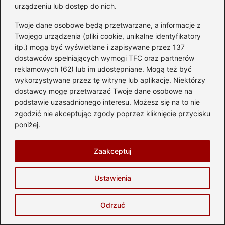
urządzeniu lub dostęp do nich.
po jego zakupie?
Twoje dane osobowe będą przetwarzane, a informacje z
Masz 30 dni od daty zakupu auta na jego
Twojego urządzenia (pliki cookie, unikalne identyfikatory
rejestrację, w przeciwnym razie możesz
itp.) mogą być wyświetlane i zapisywane przez 137
dostawców spełniających wymogi TFC oraz partnerów
zostać ukarany mandatem. Warto pamiętać o
reklamowych (62) lub im udostępniane. Mogą też być
tym terminie, aby uniknąć nieprzyjemnych
wykorzystywane przez tę witrynę lub aplikację. Niektórzy
konsekwencji finansowych.
dostawcy mogę przetwarzać Twoje dane osobowe na
podstawie uzasadnionego interesu. Możesz się na to nie
Jakie są najczęstsze błędy przy składaniu
zgodzić nie akceptując zgody poprzez kliknięcie przycisku
dokumentów do rejestracji i jak ich unikać?
poniżej.
Najczęstszym błędem jest gubienie ważnych
Zaakceptuj
dokumentów, takich jak umowa kupna-
sprzedaży. Aby tego uniknąć, zawsze
Ustawienia
sprawdź, czy masz wszystkie potrzebne
dokumenty przed wizytą w urzędzie i rozważ
Odrzuć
przywiązanie ich do kluczyków samochodu.