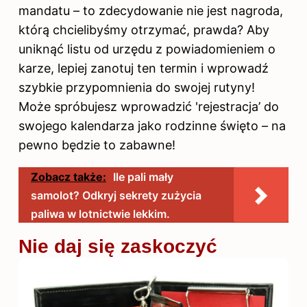
mandatu – to zdecydowanie nie jest nagroda,
którą chcielibyśmy otrzymać, prawda? Aby
uniknąć listu od urzędu z powiadomieniem o
karze, lepiej zanotuj ten termin i wprowadź
szybkie przypomnienia do swojej rutyny!
Może spróbujesz wprowadzić 'rejestracja’ do
swojego kalendarza jako rodzinne święto – na
pewno będzie to zabawne!
Zobacz także:
Ile pali mały
samolot? Odkryj sekrety zużycia
paliwa w lotnictwie lekkim.
Nie daj się zaskoczyć