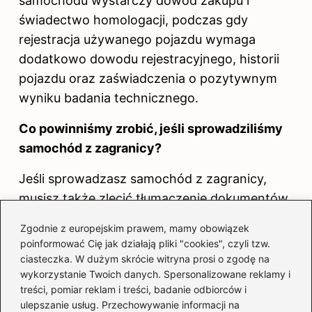
samochodu
wystarczy dowód zakupu i
świadectwo homologacji, podczas gdy
rejestracja używanego pojazdu wymaga
dodatkowo dowodu rejestracyjnego, historii
pojazdu oraz zaświadczenia o pozytywnym
wyniku badania technicznego.
Co powinniśmy zrobić, jeśli sprowadziliśmy
samochód z zagranicy?
Jeśli sprowadzasz samochód z zagranicy,
musisz także zlecić tłumaczenie dokumentów
profesjonalnemu tłumaczowi oraz dostarczyć
Zgodnie z europejskim prawem, mamy obowiązek
dowód odprawy celnej w przypadku
poinformować Cię jak działają pliki "cookies", czyli tzw.
pojazdów spoza UE. Jest to kluczowe, aby
ciasteczka. W dużym skrócie witryna prosi o zgodę na
wykorzystanie Twoich danych. Spersonalizowane reklamy i
spełnić wszystkie wymogi rejestracyjne.
treści, pomiar reklam i treści, badanie odbiorców i
ulepszanie usług. Przechowywanie informacji na
Jakie są terminy na rejestrację samochodu