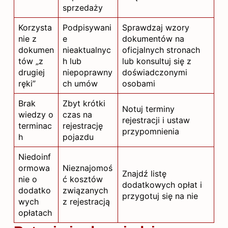
sprzedaży
Korzysta
Podpisywani
Sprawdzaj wzory
nie z
e
dokumentów na
dokumen
nieaktualnyc
oficjalnych stronach
tów „z
h lub
lub konsultuj się z
drugiej
niepoprawny
doświadczonymi
ręki”
ch umów
osobami
Brak
Zbyt krótki
Notuj terminy
wiedzy o
czas na
rejestracji i ustaw
terminac
rejestrację
przypomnienia
h
pojazdu
Niedoinf
ormowa
Nieznajomoś
Znajdź listę
nie o
ć kosztów
dodatkowych opłat i
dodatko
związanych
przygotuj się na nie
wych
z rejestracją
opłatach