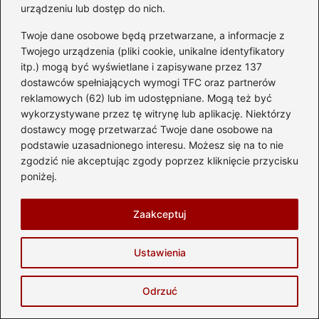
urządzeniu lub dostęp do nich.
osoby jest zabroniona i karalna. Mandat za to
Twoje dane osobowe będą przetwarzane, a informacje z
wykroczenie wynosi aż 300 zł.
Twojego urządzenia (pliki cookie, unikalne identyfikatory
itp.) mogą być wyświetlane i zapisywane przez 137
Czy hulajnoga elektryczna musi być
dostawców spełniających wymogi TFC oraz partnerów
wyposażona w określone elementy
reklamowych (62) lub im udostępniane. Mogą też być
bezpieczeństwa?
wykorzystywane przez tę witrynę lub aplikację. Niektórzy
dostawcy mogę przetwarzać Twoje dane osobowe na
Tak, hulajnoga elektryczna powinna być
podstawie uzasadnionego interesu. Możesz się na to nie
wyposażona co najmniej w dwa niezależne
zgodzić nie akceptując zgody poprzez kliknięcie przycisku
poniżej.
hamulce, kierownicę oraz odpowiednie
oświetlenie. Te elementy są kluczowe dla
Zaakceptuj
bezpieczeństwa użytkownika.
Czy posiadanie ubezpieczenia dla hulajnogi
Ustawienia
elektrycznej jest obowiązkowe w Polsce?
Odrzuć
Nie, ubezpieczenie odpowiedzialności cywilnej