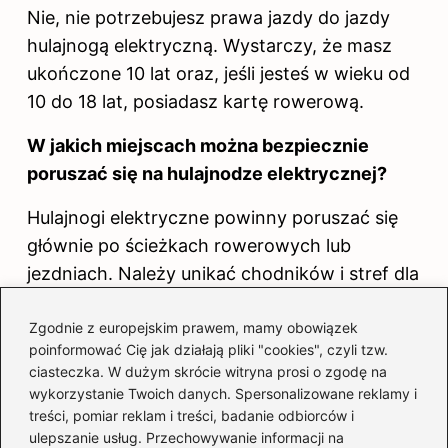
Nie, nie potrzebujesz prawa jazdy do jazdy
hulajnogą elektryczną. Wystarczy, że masz
ukończone 10 lat oraz, jeśli jesteś w wieku od
10 do 18 lat, posiadasz kartę rowerową.
W jakich miejscach można bezpiecznie
poruszać się na hulajnodze elektrycznej?
Hulajnogi elektryczne powinny poruszać się
głównie po ścieżkach rowerowych lub
jezdniach. Należy unikać chodników i stref dla
pieszych, aby nie narażać ich na
Zgodnie z europejskim prawem, mamy obowiązek
niebezpieczeństwo oraz uniknąć mandatu.
poinformować Cię jak działają pliki "cookies", czyli tzw.
ciasteczka. W dużym skrócie witryna prosi o zgodę na
Czy na hulajnodze elektrycznej można
wykorzystanie Twoich danych. Spersonalizowane reklamy i
jeździć w dwie osoby?
treści, pomiar reklam i treści, badanie odbiorców i
ulepszanie usług. Przechowywanie informacji na
Nie, jazda na hulajnodze elektrycznej w dwie