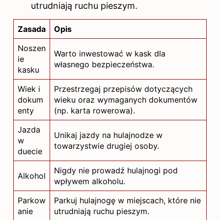
utrudniają ruchu pieszym.
Zasada
Opis
Noszen
Warto inwestować w kask dla
ie
własnego bezpieczeństwa.
kasku
Wiek i
Przestrzegaj przepisów dotyczących
dokum
wieku oraz wymaganych dokumentów
enty
(np. karta rowerowa).
Jazda
Unikaj jazdy na hulajnodze w
w
towarzystwie drugiej osoby.
duecie
Nigdy nie prowadź hulajnogi pod
Alkohol
wpływem alkoholu.
Parkow
Parkuj hulajnogę w miejscach, które nie
anie
utrudniają ruchu pieszym.