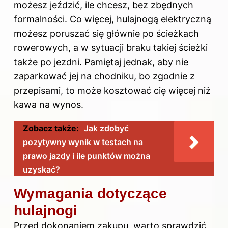
możesz jeździć, ile chcesz, bez zbędnych
formalności. Co więcej, hulajnogą elektryczną
możesz poruszać się głównie po ścieżkach
rowerowych, a w sytuacji braku takiej ścieżki
także po jezdni. Pamiętaj jednak, aby nie
zaparkować jej na chodniku, bo zgodnie z
przepisami, to może kosztować cię więcej niż
kawa na wynos.
Zobacz także:
Jak zdobyć
pozytywny wynik w testach na
prawo jazdy i ile punktów można
uzyskać?
Wymagania dotyczące
hulajnogi
Przed dokonaniem zakupu, warto sprawdzić,