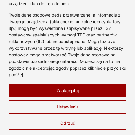
urządzeniu lub dostęp do nich.
Twoje dane osobowe będą przetwarzane, a informacje z
Twojego urządzenia (pliki cookie, unikalne identyfikatory
itp.) mogą być wyświetlane i zapisywane przez 137
dostawców spełniających wymogi TFC oraz partnerów
reklamowych (62) lub im udostępniane. Mogą też być
wykorzystywane przez tę witrynę lub aplikację. Niektórzy
dostawcy mogę przetwarzać Twoje dane osobowe na
podstawie uzasadnionego interesu. Możesz się na to nie
zgodzić nie akceptując zgody poprzez kliknięcie przycisku
Land Rover Defender z USA – legenda
poniżej.
bezdroży w luksusowym wydaniu
2026-08-07
Zaakceptuj
Ustawienia
Odrzuć