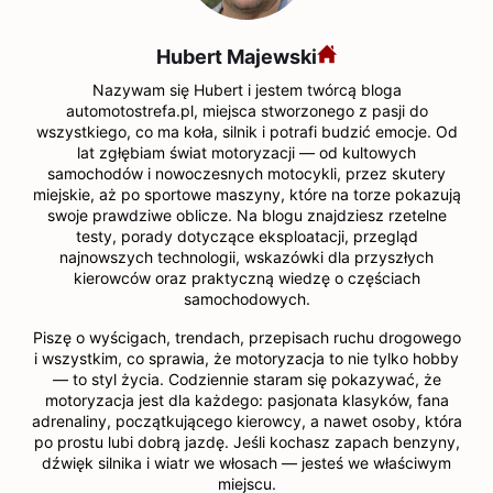
Hubert Majewski
Nazywam się Hubert i jestem twórcą bloga
automotostrefa.pl, miejsca stworzonego z pasji do
wszystkiego, co ma koła, silnik i potrafi budzić emocje. Od
lat zgłębiam świat motoryzacji — od kultowych
samochodów i nowoczesnych motocykli, przez skutery
miejskie, aż po sportowe maszyny, które na torze pokazują
swoje prawdziwe oblicze. Na blogu znajdziesz rzetelne
testy, porady dotyczące eksploatacji, przegląd
najnowszych technologii, wskazówki dla przyszłych
kierowców oraz praktyczną wiedzę o częściach
samochodowych.
Piszę o wyścigach, trendach, przepisach ruchu drogowego
i wszystkim, co sprawia, że motoryzacja to nie tylko hobby
— to styl życia. Codziennie staram się pokazywać, że
motoryzacja jest dla każdego: pasjonata klasyków, fana
adrenaliny, początkującego kierowcy, a nawet osoby, która
po prostu lubi dobrą jazdę. Jeśli kochasz zapach benzyny,
dźwięk silnika i wiatr we włosach — jesteś we właściwym
miejscu.