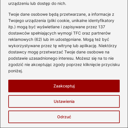
urządzeniu lub dostęp do nich.
Komentarz
*
Twoje dane osobowe będą przetwarzane, a informacje z
Twojego urządzenia (pliki cookie, unikalne identyfikatory
itp.) mogą być wyświetlane i zapisywane przez 137
dostawców spełniających wymogi TFC oraz partnerów
reklamowych (62) lub im udostępniane. Mogą też być
wykorzystywane przez tę witrynę lub aplikację. Niektórzy
dostawcy mogę przetwarzać Twoje dane osobowe na
Nazwa
*
podstawie uzasadnionego interesu. Możesz się na to nie
zgodzić nie akceptując zgody poprzez kliknięcie przycisku
poniżej.
Adres email
*
Zaakceptuj
Witryna internetowa
Ustawienia
Zapamiętaj moje dane w tej przeglądarce
Odrzuć
podczas pisania kolejnych komentarzy.