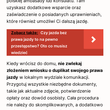
polskiej ambasady lub konsulatu. Tam
uzyskasz dodatkowe wsparcie oraz
zaświadczenie o posiadanych uprawnieniach,
które również umożliwi Ci dalszą jazdę.
Zobacz także:
Czy jazda bez
prawa jazdy to na pewno
przestępstwo? Oto co musisz
wiedzieć
Kiedy wrócisz do domu,
nie zwlekaj
złożeniem wniosku o duplikat swojego prawa
jazdy
w lokalnym wydziale komunikacji.
Przygotuj wszystkie niezbędne dokumenty,
takie jak aktualne zdjęcie, potwierdzenie
opłaty oraz dowód osobisty. Cała procedura
nie należy do skomplikowanych, a dodatkowo