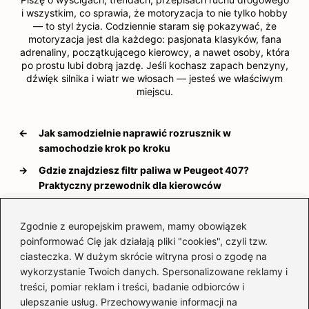
i wszystkim, co sprawia, że motoryzacja to nie tylko hobby
— to styl życia. Codziennie staram się pokazywać, że
motoryzacja jest dla każdego: pasjonata klasyków, fana
adrenaliny, początkującego kierowcy, a nawet osoby, która
po prostu lubi dobrą jazdę. Jeśli kochasz zapach benzyny,
dźwięk silnika i wiatr we włosach — jesteś we właściwym
miejscu.
←
Jak samodzielnie naprawić rozrusznik w
samochodzie krok po kroku
→
Gdzie znajdziesz filtr paliwa w Peugeot 407?
Praktyczny przewodnik dla kierowców
Zgodnie z europejskim prawem, mamy obowiązek
poinformować Cię jak działają pliki "cookies", czyli tzw.
Dodaj komentarz
ciasteczka. W dużym skrócie witryna prosi o zgodę na
wykorzystanie Twoich danych. Spersonalizowane reklamy i
Twój adres email nie zostanie opublikowany.
treści, pomiar reklam i treści, badanie odbiorców i
Wymagane pola są oznaczone
*
ulepszanie usług. Przechowywanie informacji na