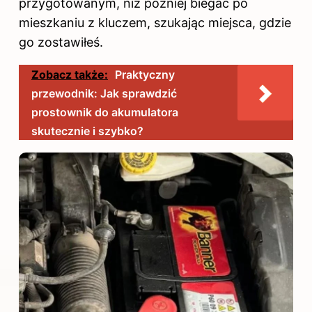
przygotowanym, niż później biegać po
mieszkaniu z kluczem, szukając miejsca, gdzie
go zostawiłeś.
Zobacz także:
Praktyczny
przewodnik: Jak sprawdzić
prostownik do akumulatora
skutecznie i szybko?