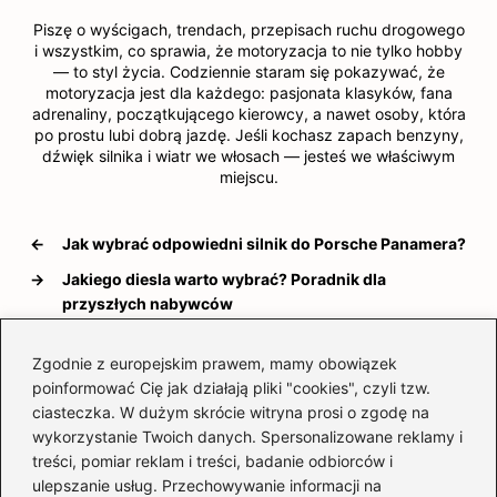
Piszę o wyścigach, trendach, przepisach ruchu drogowego
i wszystkim, co sprawia, że motoryzacja to nie tylko hobby
— to styl życia. Codziennie staram się pokazywać, że
motoryzacja jest dla każdego: pasjonata klasyków, fana
adrenaliny, początkującego kierowcy, a nawet osoby, która
po prostu lubi dobrą jazdę. Jeśli kochasz zapach benzyny,
dźwięk silnika i wiatr we włosach — jesteś we właściwym
miejscu.
←
Jak wybrać odpowiedni silnik do Porsche Panamera?
→
Jakiego diesla warto wybrać? Poradnik dla
przyszłych nabywców
Zgodnie z europejskim prawem, mamy obowiązek
poinformować Cię jak działają pliki "cookies", czyli tzw.
Dodaj komentarz
ciasteczka. W dużym skrócie witryna prosi o zgodę na
wykorzystanie Twoich danych. Spersonalizowane reklamy i
treści, pomiar reklam i treści, badanie odbiorców i
Twój adres email nie zostanie opublikowany.
Wymagane pola są oznaczone
*
ulepszanie usług. Przechowywanie informacji na