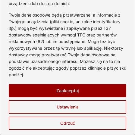
urządzeniu lub dostęp do nich.
Komentarz
*
Twoje dane osobowe będą przetwarzane, a informacje z
Twojego urządzenia (pliki cookie, unikalne identyfikatory
itp.) mogą być wyświetlane i zapisywane przez 137
dostawców spełniających wymogi TFC oraz partnerów
reklamowych (62) lub im udostępniane. Mogą też być
wykorzystywane przez tę witrynę lub aplikację. Niektórzy
dostawcy mogę przetwarzać Twoje dane osobowe na
Nazwa
*
podstawie uzasadnionego interesu. Możesz się na to nie
zgodzić nie akceptując zgody poprzez kliknięcie przycisku
poniżej.
Adres email
*
Zaakceptuj
Witryna internetowa
Ustawienia
Zapamiętaj moje dane w tej przeglądarce
Odrzuć
podczas pisania kolejnych komentarzy.