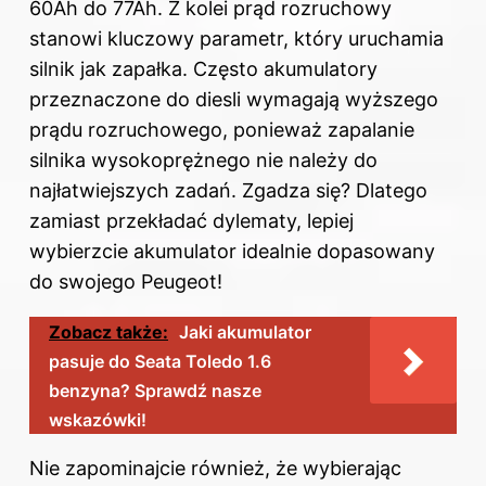
60Ah do 77Ah. Z kolei prąd rozruchowy
stanowi kluczowy parametr, który uruchamia
silnik jak zapałka. Często akumulatory
przeznaczone do diesli wymagają wyższego
prądu rozruchowego, ponieważ zapalanie
silnika wysokoprężnego nie należy do
najłatwiejszych zadań. Zgadza się? Dlatego
zamiast przekładać dylematy, lepiej
wybierzcie akumulator idealnie dopasowany
do swojego Peugeot!
Zobacz także:
Jaki akumulator
pasuje do Seata Toledo 1.6
benzyna? Sprawdź nasze
wskazówki!
Nie zapominajcie również, że wybierając