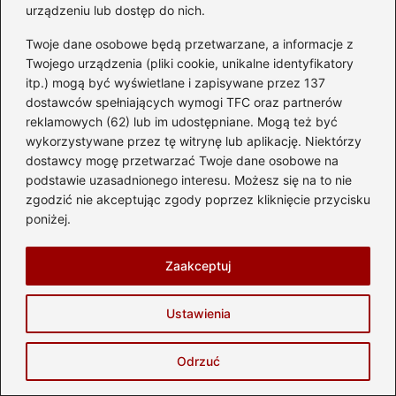
adrenaliny, początkującego kierowcy, a nawet osoby, która
urządzeniu lub dostęp do nich.
po prostu lubi dobrą jazdę. Jeśli kochasz zapach benzyny,
dźwięk silnika i wiatr we włosach — jesteś we właściwym
Twoje dane osobowe będą przetwarzane, a informacje z
miejscu.
Twojego urządzenia (pliki cookie, unikalne identyfikatory
itp.) mogą być wyświetlane i zapisywane przez 137
dostawców spełniających wymogi TFC oraz partnerów
←
Jak długo mogą służyć opony w Polsce? Przewodnik
reklamowych (62) lub im udostępniane. Mogą też być
po przydatnych informacjach
wykorzystywane przez tę witrynę lub aplikację. Niektórzy
→
Jakie są koszty transportu motocykla kurierem?
dostawcy mogę przetwarzać Twoje dane osobowe na
Sprawdź nasz przewodnik!
podstawie uzasadnionego interesu. Możesz się na to nie
zgodzić nie akceptując zgody poprzez kliknięcie przycisku
poniżej.
Dodaj komentarz
Zaakceptuj
Twój adres email nie zostanie opublikowany.
Ustawienia
Wymagane pola są oznaczone
*
Komentarz
*
Odrzuć