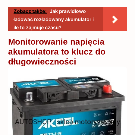
Zobacz także:
Jak prawidłowo
ładować rozładowany akumulator i
ile to zajmuje czasu?
Monitorowanie napięcia
akumulatora to klucz do
długowieczności