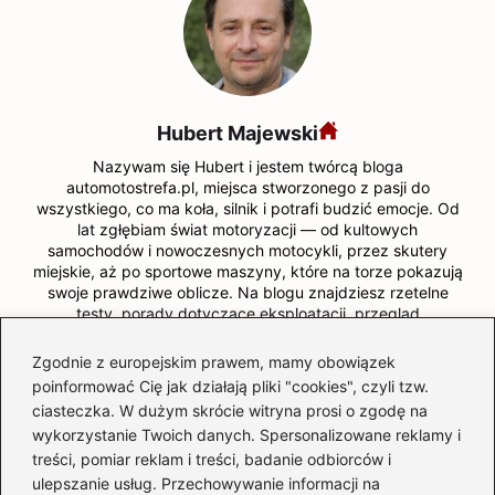
Hubert Majewski
Nazywam się Hubert i jestem twórcą bloga
automotostrefa.pl, miejsca stworzonego z pasji do
wszystkiego, co ma koła, silnik i potrafi budzić emocje. Od
lat zgłębiam świat motoryzacji — od kultowych
samochodów i nowoczesnych motocykli, przez skutery
miejskie, aż po sportowe maszyny, które na torze pokazują
swoje prawdziwe oblicze. Na blogu znajdziesz rzetelne
testy, porady dotyczące eksploatacji, przegląd
najnowszych technologii, wskazówki dla przyszłych
kierowców oraz praktyczną wiedzę o częściach
Zgodnie z europejskim prawem, mamy obowiązek
samochodowych.
poinformować Cię jak działają pliki "cookies", czyli tzw.
ciasteczka. W dużym skrócie witryna prosi o zgodę na
Piszę o wyścigach, trendach, przepisach ruchu drogowego
wykorzystanie Twoich danych. Spersonalizowane reklamy i
i wszystkim, co sprawia, że motoryzacja to nie tylko hobby
— to styl życia. Codziennie staram się pokazywać, że
treści, pomiar reklam i treści, badanie odbiorców i
motoryzacja jest dla każdego: pasjonata klasyków, fana
ulepszanie usług. Przechowywanie informacji na