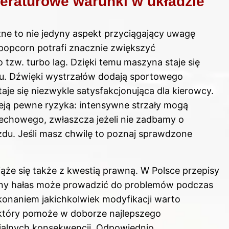
eraturowe warunki w układzie
ne to nie jedyny aspekt przyciągający uwagę
popcorn potrafi znacznie zwiększyć
 tzw. turbo lag. Dzięki temu maszyna staje się
zu. Dźwięki wystrzałów dodają sportowego
taje się niezwykle satysfakcjonująca dla kierowcy.
nieją pewne ryzyka: intensywne strzały mogą
echowego, zwłaszcza jeżeli nie zadbamy o
zdu. Jeśli masz chwilę to poznaj
sprawdzone
iąże się także z kwestią prawną. W Polsce przepisy
rny hałas może prowadzić do problemów podczas
onaniem jakichkolwiek modyfikacji warto
który pomoże w doborze najlepszego
jalnych konsekwencji. Odpowiednio