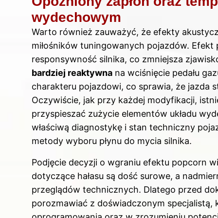
Opóźniony zapłon oraz temp
wydechowym
Warto również zauważyć, że efekty akustycz
miłośników tuningowanych pojazdów. Efekt 
responsywność silnika, co zmniejsza zjawisko
bardziej reaktywna
na wciśnięcie pedału ga
charakteru pojazdowi, co sprawia, że jazda s
Oczywiście, jak przy każdej modyfikacji, ist
przyspieszać zużycie elementów układu wyd
właściwą diagnostykę i stan techniczny poja
metody wyboru płynu do mycia silnika
.
Podjęcie decyzji o wgraniu efektu popcorn w
dotyczące hałasu są dość surowe, a nadmie
przeglądów technicznych. Dlatego przed dok
porozmawiać z doświadczonym specjalistą, 
oprogramowania oraz w zrozumieniu potenc