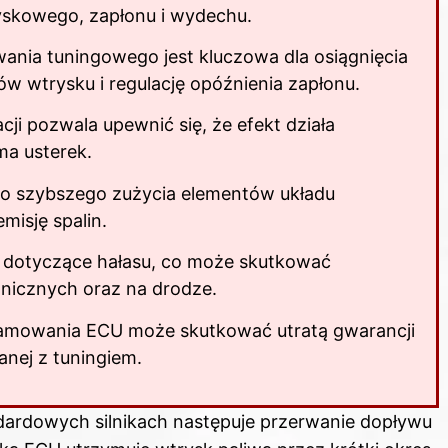
ryskowego, zapłonu i wydechu.
ania tuningowego jest kluczowa dla osiągnięcia
ów wtrysku i regulację opóźnienia zapłonu.
ji pozwala upewnić się, że efekt działa
ma usterek.
do szybszego zużycia elementów układu
isję spalin.
 dotyczące hałasu, co może skutkować
nicznych oraz na drodze.
amowania ECU może skutkować utratą gwarancji
nej z tuningiem.
dardowych silnikach następuje przerwanie dopływu