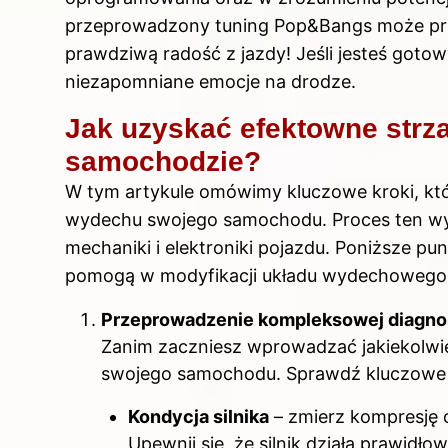
przeprowadzony tuning Pop&Bangs może przyn
prawdziwą radość z jazdy! Jeśli jesteś gotow
niezapomniane emocje na drodze.
Jak uzyskać efektowne strz
samochodzie?
W tym artykule omówimy kluczowe kroki, któ
wydechu swojego samochodu. Proces ten wy
mechaniki i elektroniki pojazdu. Poniższe pu
pomogą w modyfikacji układu wydechowego,
Przeprowadzenie kompleksowej diagnos
Zanim zaczniesz wprowadzać jakiekolwie
swojego samochodu. Sprawdź kluczowe e
Kondycja silnika
– zmierz kompresję 
Upewnij się, że silnik działa prawidłow