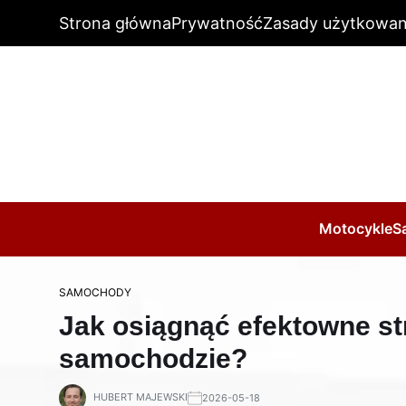
Strona główna
Prywatność
Zasady użytkowan
Motocykle
S
SAMOCHODY
Jak osiągnąć efektowne s
samochodzie?
HUBERT MAJEWSKI
2026-05-18