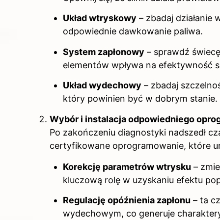
Układ wtryskowy
– zbadaj działanie 
odpowiednie dawkowanie paliwa.
System zapłonowy
– sprawdź świecę
elementów wpływa na efektywność sp
Układ wydechowy
– zbadaj szczelno
który powinien być w dobrym stanie.
Wybór i instalacja odpowiedniego opr
Po zakończeniu diagnostyki nadszedł c
certyfikowane oprogramowanie, które u
Korekcję parametrów wtrysku
– zmie
kluczową rolę w uzyskaniu efektu po
Regulację opóźnienia zapłonu
– ta c
wydechowym, co generuje charaktery