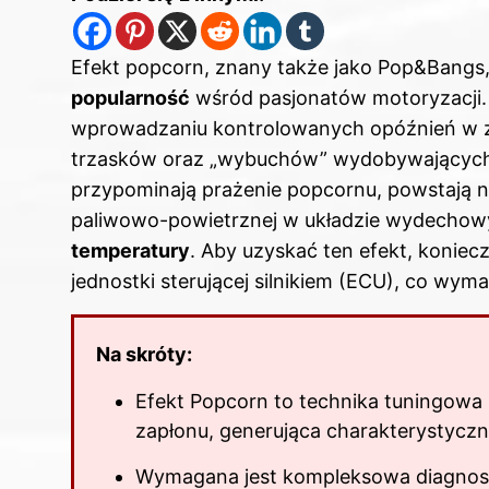
Efekt popcorn, znany także jako Pop&Bangs,
popularność
wśród pasjonatów motoryzacji.
wprowadzaniu kontrolowanych opóźnień w z
trzasków oraz „wybuchów” wydobywających 
przypominają prażenie popcornu, powstają n
paliwowo-powietrznej w układzie wydechow
temperatury
. Aby uzyskać ten efekt, konie
jednostki sterującej silnikiem (ECU), co wym
Na skróty:
Efekt Popcorn to technika tuningowa
zapłonu, generująca charakterystyczn
Wymagana jest kompleksowa diagnost