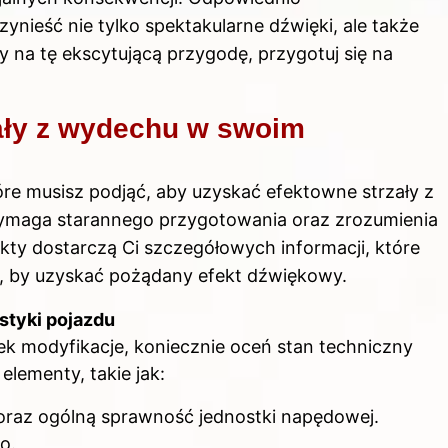
ieść nie tylko spektakularne dźwięki, ale także
y na tę ekscytującą przygodę, przygotuj się na
ały z wydechu w swoim
re musisz podjąć, aby uzyskać efektowne strzały z
maga starannego przygotowania oraz zrozumienia
nkty dostarczą Ci szczegółowych informacji, które
 by uzyskać pożądany efekt dźwiękowy.
tyki pojazdu
k modyfikacje, koniecznie oceń stan techniczny
lementy, takie jak:
oraz ogólną sprawność jednostki napędowej.
o.