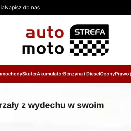
ia
Napisz do nas
amochody
Skuter
Akumulator
Benzyna i Diesel
Opony
Prawo 
trzały z wydechu w swoim