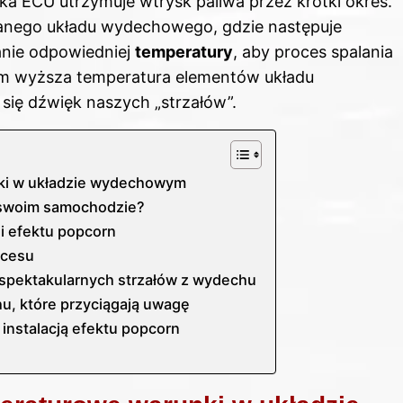
ika ECU utrzymuje wtrysk paliwa przez krótki okres.
zanego układu wydechowego, gdzie następuje
anie odpowiedniej
temperatury
, aby proces spalania
 Im wyższa temperatura elementów układu
się dźwięk naszych „strzałów”.
ki w układzie wydechowym
 swoim samochodzie?
ji efektu popcorn
kcesu
spektakularnych strzałów z wydechu
hu, które przyciągają uwagę
instalacją efektu popcorn