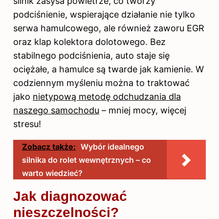
silnik zasysa powietrze, co tworzy
podciśnienie, wspierające działanie nie tylko
serwa hamulcowego, ale również zaworu EGR
oraz klap kolektora dolotowego. Bez
stabilnego podciśnienia, auto staje się
ociężałe, a hamulce są twarde jak kamienie. W
codziennym myśleniu można to traktować
jako
nietypową metodę odchudzania dla
naszego samochodu
– mniej mocy, więcej
stresu!
Zobacz także:
Wybór idealnego
silnika do rolet wewnętrznych – co
warto wiedzieć?
Jak diagnozować
nieszczelności?