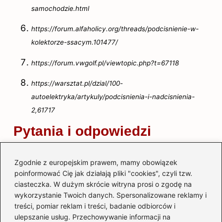
samochodzie.html
https://forum.alfaholicy.org/threads/podcisnienie-w-
kolektorze-ssacym.101477/
https://forum.vwgolf.pl/viewtopic.php?t=67118
https://warsztat.pl/dzial/100-
autoelektryka/artykuly/podcisnienia-i-nadcisnienia-
2,61717
Pytania i odpowiedzi
Dlaczego pomiar podciśnienia w
samochodzie jest ważny?
Zgodnie z europejskim prawem, mamy obowiązek
poinformować Cię jak działają pliki "cookies", czyli tzw.
Pomiar podciśnienia jest kluczowy dla
ciasteczka. W dużym skrócie witryna prosi o zgodę na
prawidłowego funkcjonowania silnika,
wykorzystanie Twoich danych. Spersonalizowane reklamy i
treści, pomiar reklam i treści, badanie odbiorców i
hamulców i turbosprężarek. Bez stabilnego
ulepszanie usług. Przechowywanie informacji na