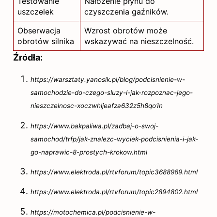
Testowanie
Nałożenie płynu do
uszczelek
czyszczenia gaźników.
Obserwacja
Wzrost obrotów może
obrotów silnika
wskazywać na nieszczelność.
Źródła:
https://warsztaty.yanosik.pl/blog/podcisnienie-w-
samochodzie-do-czego-sluzy-i-jak-rozpoznac-jego-
nieszczelnosc-xoczwhljeafza632z5h8qo1n
https://www.bakpaliwa.pl/zadbaj-o-swoj-
samochod/trfp/jak-znalezc-wyciek-podcisnienia-i-jak-
go-naprawic-8-prostych-krokow.html
https://www.elektroda.pl/rtvforum/topic3688969.html
https://www.elektroda.pl/rtvforum/topic2894802.html
https://motochemica.pl/podcisnienie-w-