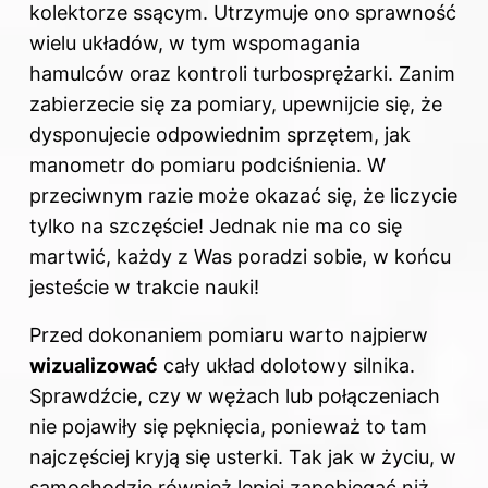
kolektorze ssącym. Utrzymuje ono sprawność
wielu układów, w tym wspomagania
hamulców oraz kontroli turbosprężarki. Zanim
zabierzecie się za pomiary, upewnijcie się, że
dysponujecie odpowiednim sprzętem, jak
manometr do pomiaru podciśnienia. W
przeciwnym razie może okazać się, że liczycie
tylko na szczęście! Jednak nie ma co się
martwić, każdy z Was poradzi sobie, w końcu
jesteście w trakcie nauki!
Przed dokonaniem pomiaru warto najpierw
wizualizować
cały układ dolotowy silnika.
Sprawdźcie, czy w wężach lub połączeniach
nie pojawiły się pęknięcia, ponieważ to tam
najczęściej kryją się usterki. Tak jak w życiu,
w
samochodzie
również lepiej zapobiegać niż