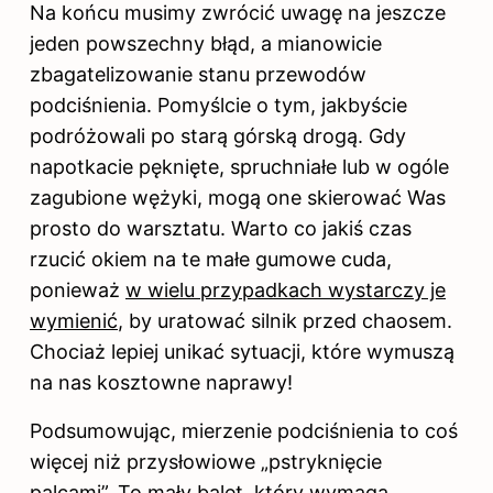
Na końcu musimy zwrócić uwagę na jeszcze
jeden powszechny błąd, a mianowicie
zbagatelizowanie stanu przewodów
podciśnienia. Pomyślcie o tym, jakbyście
podróżowali po starą górską drogą. Gdy
napotkacie pęknięte, spruchniałe lub w ogóle
zagubione wężyki, mogą one skierować Was
prosto do warsztatu. Warto co jakiś czas
rzucić okiem na te małe gumowe cuda,
ponieważ
w wielu przypadkach wystarczy je
wymienić
, by uratować silnik przed chaosem.
Chociaż lepiej unikać sytuacji, które wymuszą
na nas kosztowne naprawy!
Podsumowując, mierzenie podciśnienia to coś
więcej niż przysłowiowe „pstryknięcie
palcami”. To mały balet, który wymaga