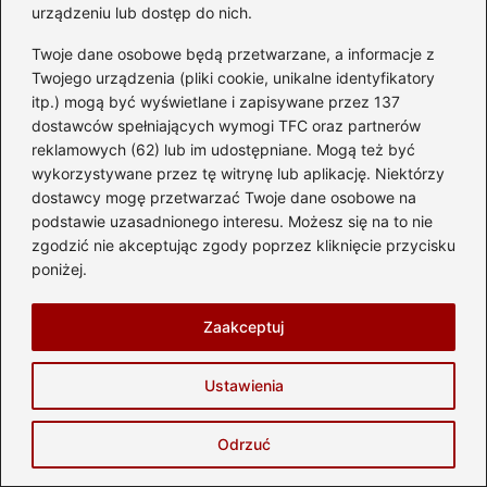
podciśnienia, auto traci moc, a jego elementy
urządzeniu lub dostęp do nich.
mogą zacząć działać niewłaściwie.
Twoje dane osobowe będą przetwarzane, a informacje z
Twojego urządzenia (pliki cookie, unikalne identyfikatory
Jakie narzędzie jest potrzebne do pomiaru
itp.) mogą być wyświetlane i zapisywane przez 137
podciśnienia?
dostawców spełniających wymogi TFC oraz partnerów
reklamowych (62) lub im udostępniane. Mogą też być
Manometr próżniowy, znany również jako
wykorzystywane przez tę witrynę lub aplikację. Niektórzy
wakuometr, jest niezbędnym narzędziem do
dostawcy mogę przetwarzać Twoje dane osobowe na
pomiaru podciśnienia. Dzięki niemu można
podstawie uzasadnionego interesu. Możesz się na to nie
zgodzić nie akceptując zgody poprzez kliknięcie przycisku
uzyskać precyzyjne wyniki dotyczące stanu
poniżej.
układu dolotowego.
Zaakceptuj
Jakie są normy pomiarowe podciśnienia?
Wartości podciśnienia powinny utrzymywać
Ustawienia
się w przedziale od 24 do 29 mbar podczas
jazdy na biegu jałowym. Jeżeli wskaźnik
Odrzuć
zaczyna skakać lub spada poniżej 6,5 mbar,