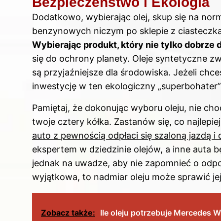
Bezpieczeństwo i Ekologia
Dodatkowo, wybierając olej, skup się na nor
benzynowych niczym po sklepie z ciasteczka
Wybierając produkt, który nie tylko dobrze 
się do ochrony planety. Oleje syntetyczne z
są przyjaźniejsze dla środowiska. Jeżeli ch
inwestycję w ten ekologiczny „superbohater” 
Pamiętaj, że dokonując wyboru oleju, nie chod
twoje cztery kółka. Zastanów się, co najlepi
auto z pewnością odpłaci się szaloną jazdą i
ekspertem w dziedzinie olejów, a inne auta 
jednak na uwadze, aby nie zapomnieć o odpowi
wyjątkowa, to nadmiar oleju może sprawić je
Zobacz także:
Ile oleju potrzebuje Mercedes 