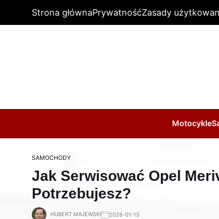
Strona główna
Prywatność
Zasady użytkowan
Motocykle
S
SAMOCHODY
Jak Serwisować Opel Meriva
Potrzebujesz?
HUBERT MAJEWSKI
2026-01-13