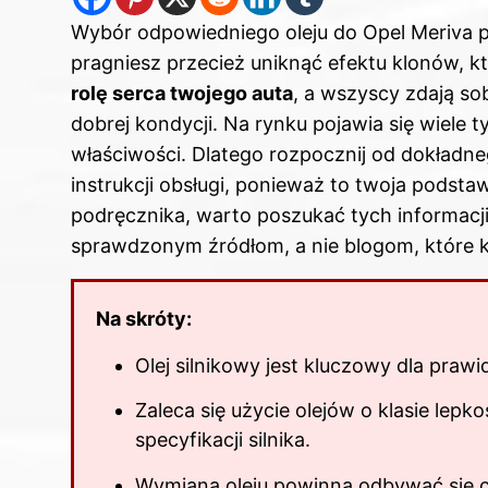
Wybór odpowiedniego oleju do Opel Meriva p
pragniesz przecież uniknąć efektu klonów, k
rolę serca twojego auta
, a wszyscy zdają so
dobrej kondycji. Na rynku pojawia się wiele 
właściwości. Dlatego rozpocznij od dokład
instrukcji obsługi, ponieważ to twoja podstaw
podręcznika, warto poszukać tych informacji
sprawdzonym źródłom, a nie blogom, które kr
Na skróty:
Olej silnikowy jest kluczowy dla praw
Zaleca się użycie olejów o klasie lep
specyfikacji silnika.
Wymiana
oleju powinna odbywać się c