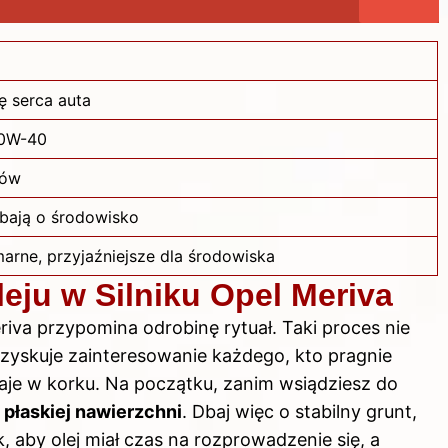
lę serca auta
10W-40
rów
dbają o środowisko
arne, przyjaźniejsze dla środowiska
eju w Silniku Opel Meriva
riva przypomina odrobinę rytuał. Taki proces nie
e zyskuje zainteresowanie każdego, kto pragnie
aje w korku. Na początku, zanim wsiądziesz do
 płaskiej nawierzchni
. Dbaj więc o stabilny grunt,
, aby olej miał czas na rozprowadzenie się, a