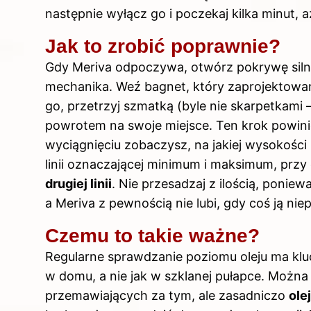
następnie wyłącz go i poczekaj kilka minut, aż
Jak to zrobić poprawnie?
Gdy Meriva odpoczywa, otwórz pokrywę siln
mechanika. Weź bagnet, który zaprojektowan
go, przetrzyj szmatką (byle nie skarpetkami 
powrotem na swoje miejsce. Ten krok powinien
wyciągnięciu zobaczysz, na jakiej wysokości zn
linii oznaczającej minimum i maksimum, prz
drugiej linii
. Nie przesadzaj z ilością, poniew
a Meriva z pewnością nie lubi, gdy coś ją nie
Czemu to takie ważne?
Regularne sprawdzanie poziomu oleju ma kluc
w domu, a nie jak w szklanej pułapce. Moż
przemawiających za tym, ale zasadniczo
ole