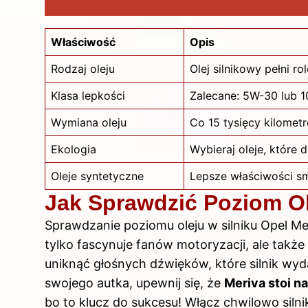
Właściwość
Opis
Rodzaj oleju
Olej silnikowy pełni ro
Klasa lepkości
Zalecane: 5W-30 lub 
Wymiana oleju
Co 15 tysięcy kilomet
Ekologia
Wybieraj oleje, które 
Oleje syntetyczne
Lepsze właściwości sm
Jak Sprawdzić Poziom Ol
Sprawdzanie poziomu oleju w silniku Opel Me
tylko fascynuje fanów motoryzacji, ale takż
uniknąć głośnych dźwięków, które silnik wyd
swojego autka, upewnij się, że
Meriva stoi na
bo to klucz do sukcesu! Włącz chwilowo silnik