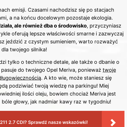
mach emisji. Czasami nachodzisz się po stacjach
mi, a na końcu docelowym pozostaje ekologia.
działa, ale również dba o środowisko
, przyczyniasz
wykle oferują lepsze właściwości smarne i zazwyczaj
cesz jeździć z czystym sumieniem, warto rozważyć
dla twojego silnika!
zi tylko o techniczne detale, ale także o dbanie o
ej pasuje do twojego Opel Meriva, ponieważ
twoje
 długowiecznością
. A kto wie, może staniesz się
będą podziwiać twoją wiedzę na parkingu! Miej
edniej ilości oleju, bowiem chociaż Meriva jest
j bóle głowy, jak nadmiar kawy raz w tygodniu!
W211 2.7 CDI? Sprawdź nasze wskazówki!