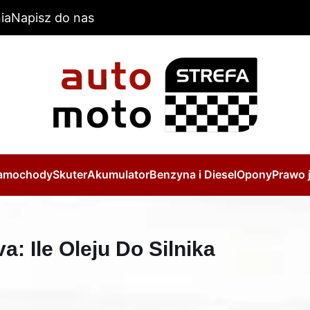
ia
Napisz do nas
amochody
Skuter
Akumulator
Benzyna i Diesel
Opony
Prawo 
: Ile Oleju Do Silnika