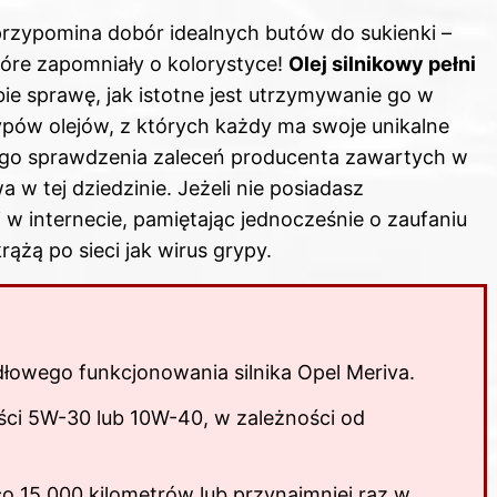
rzypomina dobór idealnych butów do sukienki –
tóre zapomniały o kolorystyce!
Olej silnikowy pełni
bie sprawę, jak istotne jest utrzymywanie go w
typów olejów, z których każdy ma swoje unikalne
nego sprawdzenia zaleceń producenta zawartych w
a w tej dziedzinie. Jeżeli nie posiadasz
 w internecie, pamiętając jednocześnie o zaufaniu
ążą po sieci jak wirus grypy.
idłowego funkcjonowania silnika Opel Meriva.
kości 5W-30 lub 10W-40, w zależności od
o 15 000 kilometrów lub przynajmniej raz w